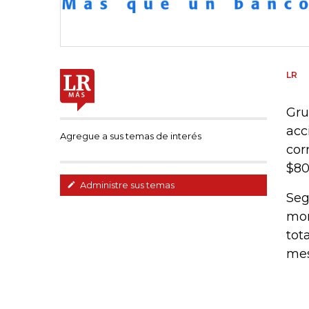
LR
Gru
acc
Agregue a sus temas de interés
cor
$80
Administre sus temas
Seg
mon
tot
mes