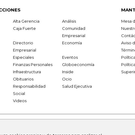
CCIONES
MANT
Alta Gerencia
Análisis
Mesa d
Caja Fuerte
Comunidad
Nuestr
Empresarial
Contác
Directorio
Economía
Aviso 
Empresarial
Términ
Especiales
Eventos
Políti
Finanzas Personales
Globoeconomía
Polític
Infraestructura
Inside
Superi
Obituarios
Ocio
Responsabilidad
Salud Ejecutiva
Social
Videos
.larepublica.co
firmasdeabogados.com
bolsaencolombia.com