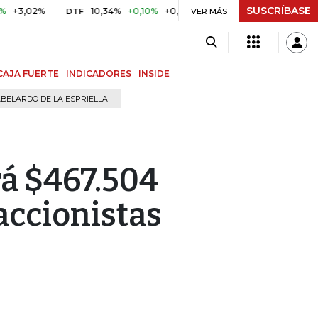
SUSCRÍBASE
,02%
10,34%
+0,10%
+0,98%
$ 416,91
+$ 0,05
+0,01
DTF
UVR
VER MÁS
CAJA FUERTE
INDICADORES
INSIDE
BELARDO DE LA ESPRIELLA
rá $467.504
accionistas