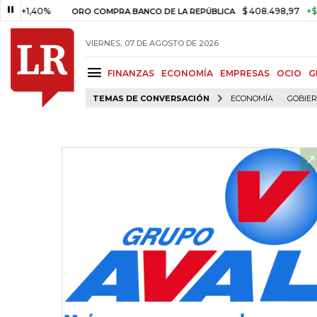
1,40%
$ 408.498,97
+$ 8.753
ORO COMPRA BANCO DE LA REPÚBLICA
VIERNES, 07 DE AGOSTO DE 2026
FINANZAS
ECONOMÍA
EMPRESAS
OCIO
G
TEMAS DE CONVERSACIÓN
ECONOMÍA
GOBIE