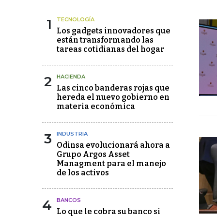
1
TECNOLOGÍA
Los gadgets innovadores que
están transformando las
tareas cotidianas del hogar
2
HACIENDA
Las cinco banderas rojas que
hereda el nuevo gobierno en
materia económica
3
INDUSTRIA
Odinsa evolucionará ahora a
Grupo Argos Asset
Managment para el manejo
de los activos
4
BANCOS
Lo que le cobra su banco si