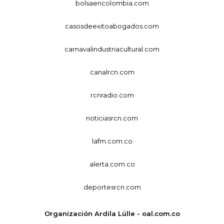
bolsaencolombia.com
casosdeexitoabogados.com
carnavalindustriacultural.com
canalrcn.com
rcnradio.com
noticiasrcn.com
lafm.com.co
alerta.com.co
deportesrcn.com
Organización Ardila Lülle - oal.com.co