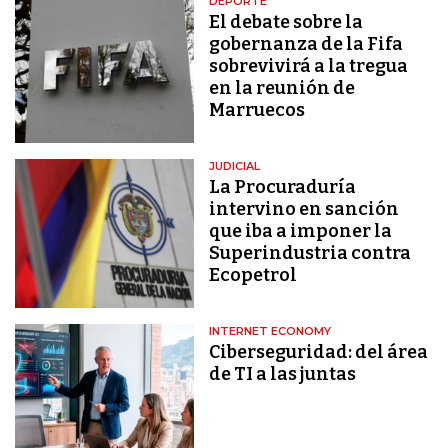
DEPORTE
El debate sobre la
gobernanza de la Fifa
sobrevivirá a la tregua
en la reunión de
Marruecos
JUDICIAL
La Procuraduría
intervino en sanción
que iba a imponer la
Superindustria contra
Ecopetrol
INTERNET ECONOMY
Ciberseguridad: del área
de TI a las juntas