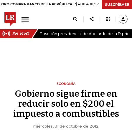
$ 408.498,97
+$ 8.753,81
+2,19%
PRA BANCO DE LA REPÚBLICA
T
SUSCRÍBASE
EN VIVO
Posesión presidencial de Abelardo de la Espriell
ECONOMÍA
Gobierno sigue firme en
reducir solo en $200 el
impuesto a combustibles
miércoles, 31 de octubre de 2012