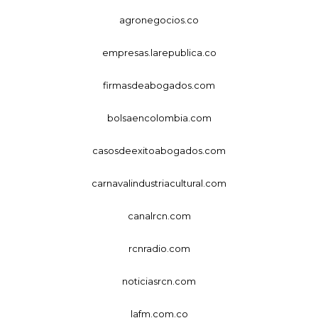
agronegocios.co
empresas.larepublica.co
firmasdeabogados.com
bolsaencolombia.com
casosdeexitoabogados.com
carnavalindustriacultural.com
canalrcn.com
rcnradio.com
noticiasrcn.com
lafm.com.co