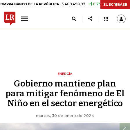
$ 408.498,97
+$ 8.753,81
+2,19%
NCO DE LA REPÚBLICA
TASA DE 
SUSCRÍBASE
ENERGÍA
Gobierno mantiene plan
para mitigar fenómeno de El
Niño en el sector energético
martes, 30 de enero de 2024