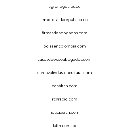
agronegocios.co
empresas.larepublica.co
firmasdeabogados.com
bolsaencolombia.com
casosdeexitoabogados.com
carnavalindustriacultural.com
canalrcn.com
rcnradio.com
noticiasrcn.com
lafm.com.co