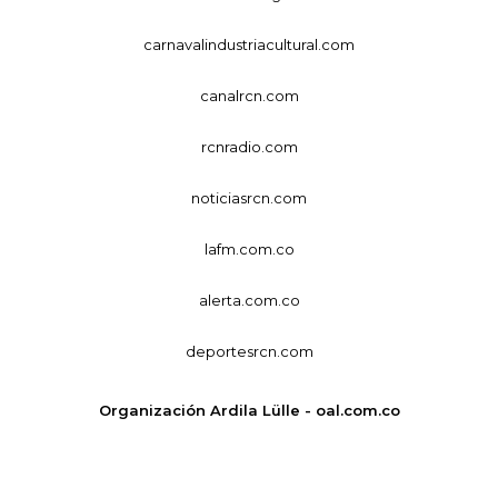
carnavalindustriacultural.com
canalrcn.com
rcnradio.com
noticiasrcn.com
lafm.com.co
alerta.com.co
deportesrcn.com
Organización Ardila Lülle - oal.com.co