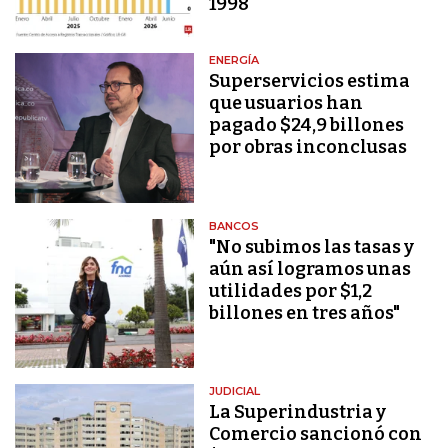
1998
ENERGÍA
Superservicios estima
que usuarios han
pagado $24,9 billones
por obras inconclusas
BANCOS
"No subimos las tasas y
aún así logramos unas
utilidades por $1,2
billones en tres años"
JUDICIAL
La Superindustria y
Comercio sancionó con