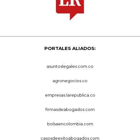
PORTALES ALIADOS:
asuntoslegales.com.co
agronegocios.co
empresas.larepublica.co
firmasdeabogados.com
bolsaencolombia.com
casosdeexitoabogados.com