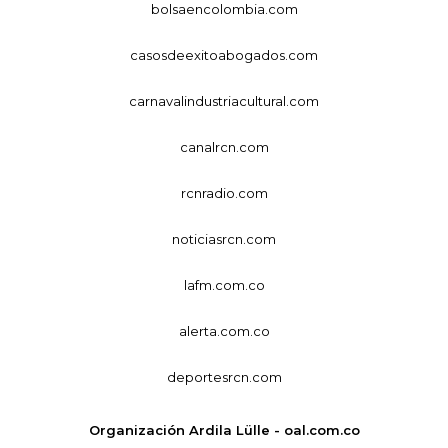
bolsaencolombia.com
casosdeexitoabogados.com
carnavalindustriacultural.com
canalrcn.com
rcnradio.com
noticiasrcn.com
lafm.com.co
alerta.com.co
deportesrcn.com
Organización Ardila Lülle - oal.com.co