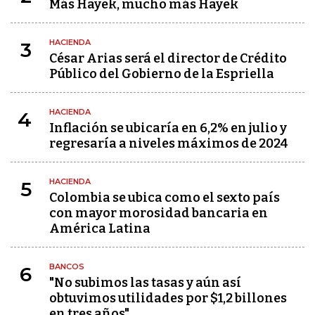
Más Hayek, mucho más Hayek
HACIENDA
3
César Arias será el director de Crédito
Público del Gobierno de la Espriella
HACIENDA
4
Inflación se ubicaría en 6,2% en julio y
regresaría a niveles máximos de 2024
HACIENDA
5
Colombia se ubica como el sexto país
con mayor morosidad bancaria en
América Latina
BANCOS
6
"No subimos las tasas y aún así
obtuvimos utilidades por $1,2 billones
en tres años"