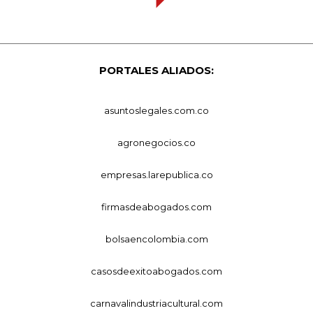
PORTALES ALIADOS:
asuntoslegales.com.co
agronegocios.co
empresas.larepublica.co
firmasdeabogados.com
bolsaencolombia.com
casosdeexitoabogados.com
carnavalindustriacultural.com