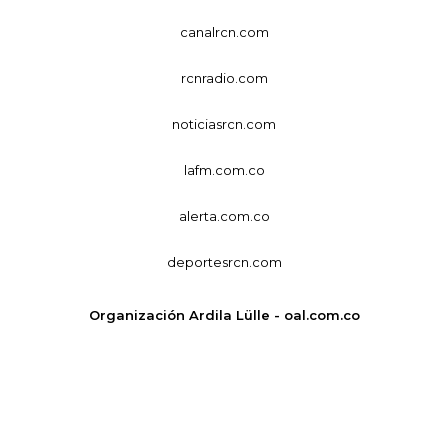
canalrcn.com
rcnradio.com
noticiasrcn.com
lafm.com.co
alerta.com.co
deportesrcn.com
Organización Ardila Lülle - oal.com.co