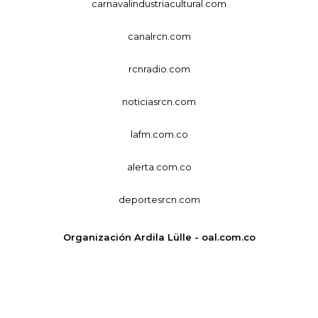
carnavalindustriacultural.com
canalrcn.com
rcnradio.com
noticiasrcn.com
lafm.com.co
alerta.com.co
deportesrcn.com
Organización Ardila Lülle - oal.com.co