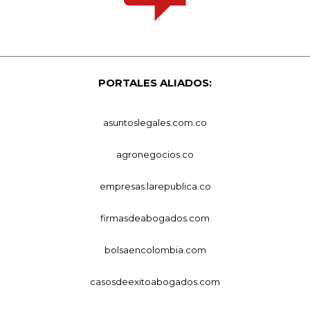
PORTALES ALIADOS:
asuntoslegales.com.co
agronegocios.co
empresas.larepublica.co
firmasdeabogados.com
bolsaencolombia.com
casosdeexitoabogados.com