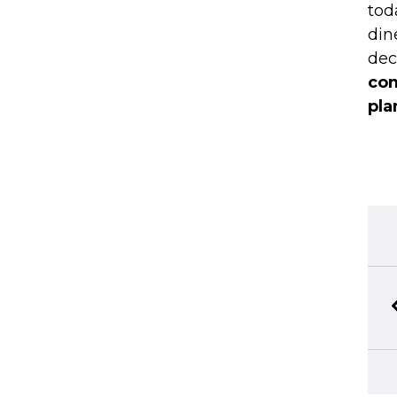
tod
din
dec
com
pla