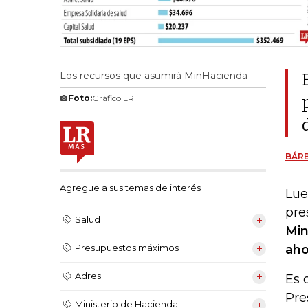
Los recursos que asumirá MinHacienda
Foto:
Gráfico LR
BÁR
Agregue a sus temas de interés
Lue
pre
Salud
Min
aho
Presupuestos máximos
Adres
Es 
Pre
Ministerio de Hacienda