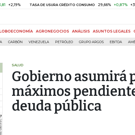
,19%
29,66%
+0,87%
+3,02%
TASA DE USURA CRÉDITO CONSUMO
LOBOECONOMÍA
AGRONEGOCIOS
ANÁLISIS
ASUNTOS LEGALES
ÍA
CARBÓN
VENEZUELA
PETRÓLEO
GRUPO ARGOS
EBITDA
AMÉ
SALUD
Gobierno asumirá 
máximos pendiente
deuda pública