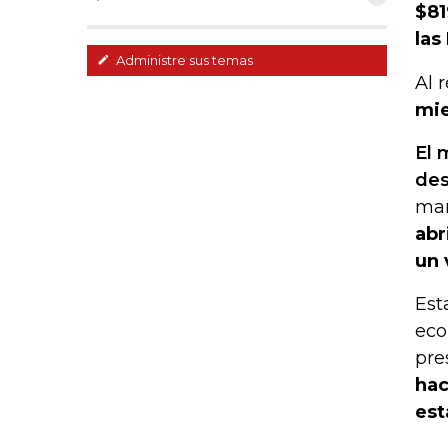
$81
las
Administre sus temas
Al 
mie
El 
des
ma
abr
un 
Est
eco
pre
hac
est