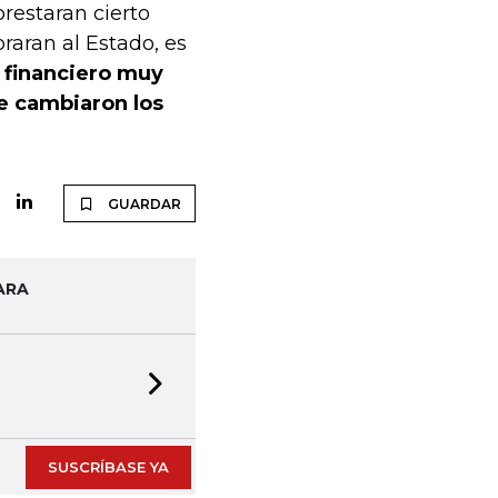
prestaran cierto
braran al Estado, es
 financiero muy
e cambiaron los
GUARDAR
ARA
Next slide
SUSCRÍBASE YA