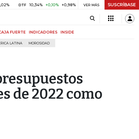
SUSCRÍBASE
10,34%
+0,10%
+0,98%
$ 416,91
+$ 0,05
+0,01%
DTF
UVR
VER MÁS
CAJA FUERTE
INDICADORES
INSIDE
RICA LATINA
MOROSIDAD
presupuestos
s de 2022 como