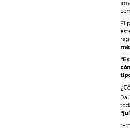
amp
com
El 
est
regl
más
“Es
cóm
tip
¿C
Paú
tod
“ju
“Es