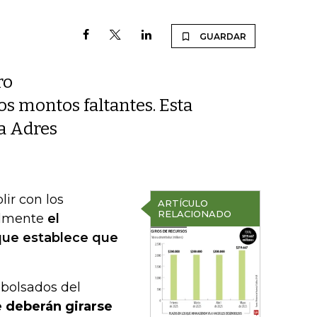
GUARDAR
ro
os montos faltantes. Esta
a Adres
ir con los
ARTÍCULO
RELACIONADO
almente
el
 que establece que
bolsados del
e deberán girarse