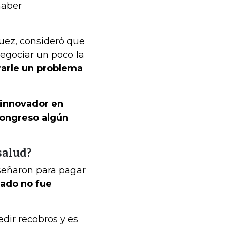
haber
guez, consideró que
negociar un poco la
rarle un problema
r innovador en
Congreso algún
salud?
señaron para pagar
tado no fue
edir recobros y es