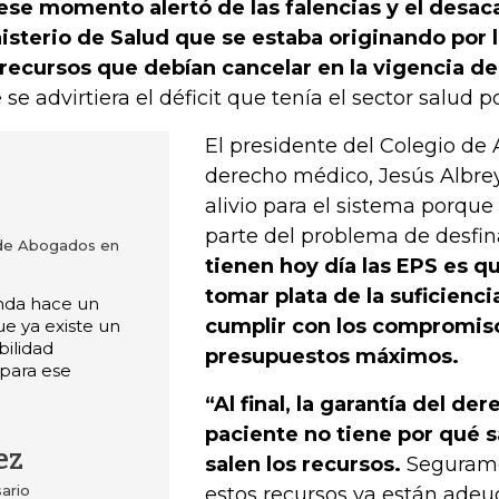
ese momento alertó de las falencias y el desaca
isterio de Salud que se estaba originando por l
 recursos que debían cancelar en la vigencia d
 se advirtiera el déficit que tenía el sector salud 
El presidente del Colegio de
derecho médico, Jesús Albrey
alivio para el sistema porqu
parte del problema de desfi
 de Abogados en
tienen hoy día las EPS es q
tomar plata de la suficienci
nda hace un
cumplir con los compromis
e ya existe un
bilidad
presupuestos máximos.
para ese
“Al final, la garantía del der
paciente no tiene por qué 
ez
salen los recursos.
Segurame
sario
estos recursos ya están adeu