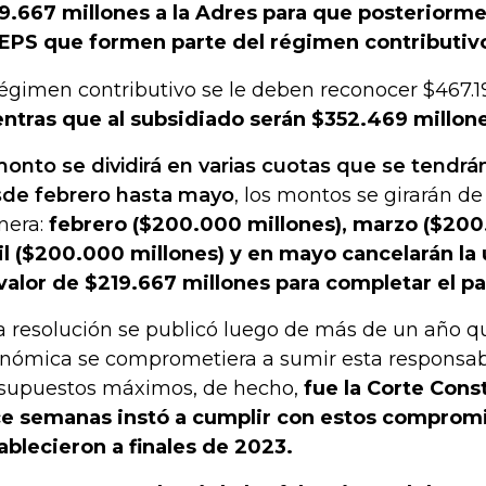
9.667 millones a la Adres para que posteriorme
 EPS que formen parte del régimen contributivo 
régimen contributivo se le deben reconocer $467.1
ntras que al subsidiado serán $352.469 millon
monto se dividirá en varias cuotas que se tendrá
de febrero hasta mayo
, los montos se girarán de
nera:
febrero ($200.000 millones), marzo ($200
il ($200.000 millones) y en mayo cancelarán la 
valor de $219.667 millones para completar el p
a resolución se publicó luego de más de un año qu
nómica se comprometiera a sumir esta responsabi
supuestos máximos, de hecho,
fue la Corte Cons
e semanas instó a cumplir con estos comprom
ablecieron a finales de 2023.