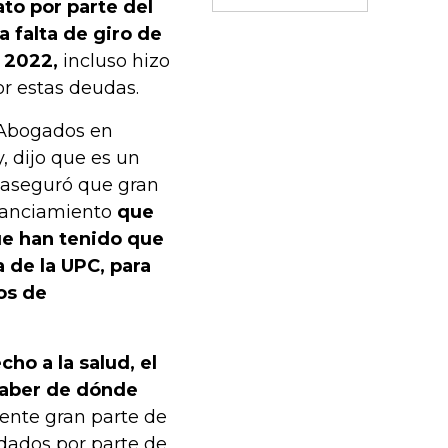
to por parte del
a falta de giro de
e 2022,
incluso hizo
por estas deudas.
 Abogados en
, dijo que es un
e aseguró que gran
nanciamiento
que
ue han tenido que
a de la UPC, para
os de
echo a la salud, el
saber de dónde
nte gran parte de
dados por parte de