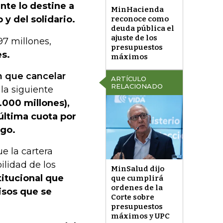
nte lo destine a
MinHacienda
y del solidario.
reconoce como
deuda pública el
ajuste de los
97 millones,
presupuestos
es.
máximos
n que cancelar
ARTÍCULO
RELACIONADO
 la siguiente
.000 millones),
última cuota por
ago.
e la cartera
lidad de los
MinSalud dijo
titucional que
que cumplirá
ordenes de la
isos que se
Corte sobre
presupuestos
máximos y UPC