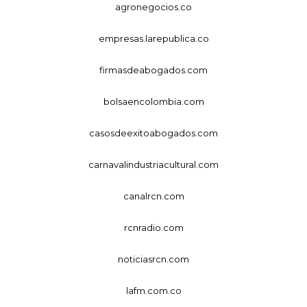
agronegocios.co
empresas.larepublica.co
firmasdeabogados.com
bolsaencolombia.com
casosdeexitoabogados.com
carnavalindustriacultural.com
canalrcn.com
rcnradio.com
noticiasrcn.com
lafm.com.co