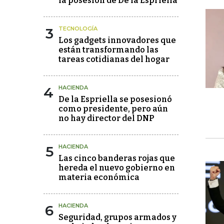
la posesión de De la Espriella
3
TECNOLOGÍA
Los gadgets innovadores que
están transformando las
tareas cotidianas del hogar
4
HACIENDA
De la Espriella se posesionó
como presidente, pero aún
no hay director del DNP
5
HACIENDA
Las cinco banderas rojas que
hereda el nuevo gobierno en
materia económica
6
HACIENDA
Seguridad, grupos armados y