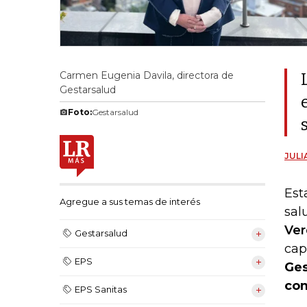
Carmen Eugenia Davila, directora de
Gestarsalud
Foto:
Gestarsalud
JULI
Est
Agregue a sus temas de interés
sal
Ve
Gestarsalud
cap
EPS
Ges
com
EPS Sanitas