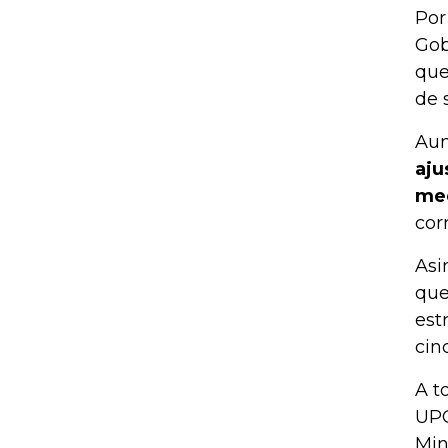
Por
Gob
que
de 
Aun
aju
med
cor
Asi
que
est
cin
A t
UPC
Min