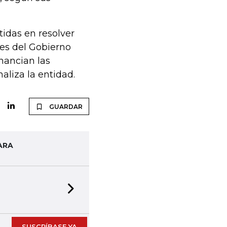
idas en resolver
des del Gobierno
inancian las
naliza la entidad.
GUARDAR
ARA
Next slide
SUSCRÍBASE YA