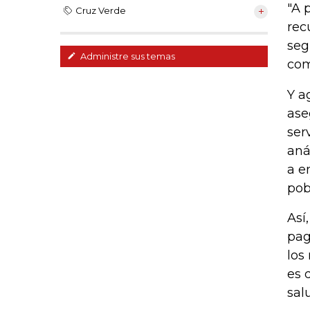
"A 
Cruz Verde
rec
seg
Administre sus temas
com
Y a
ase
ser
aná
a e
pob
Así
pag
los
es 
sal