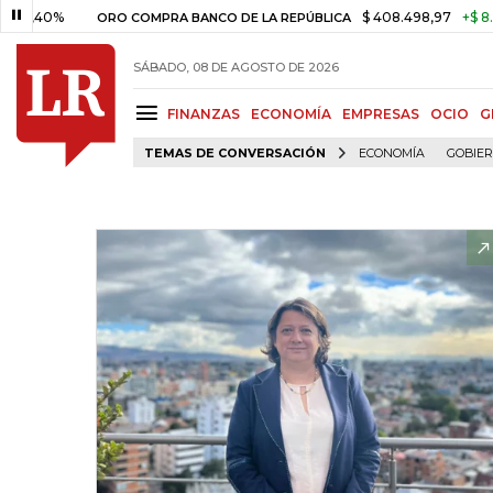
%
$ 408.498,97
+$ 8.753,81
+
ORO COMPRA BANCO DE LA REPÚBLICA
SÁBADO, 08 DE AGOSTO DE 2026
FINANZAS
ECONOMÍA
EMPRESAS
OCIO
G
TEMAS DE CONVERSACIÓN
ECONOMÍA
GOBIE