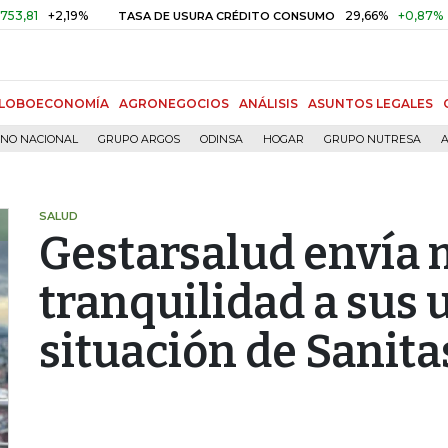
2,19%
29,66%
+0,87%
+3,02%
TASA DE USURA CRÉDITO CONSUMO
LOBOECONOMÍA
AGRONEGOCIOS
ANÁLISIS
ASUNTOS LEGALES
RNO NACIONAL
GRUPO ARGOS
ODINSA
HOGAR
GRUPO NUTRESA
A
SALUD
Gestarsalud envía 
tranquilidad a sus 
situación de Sanita