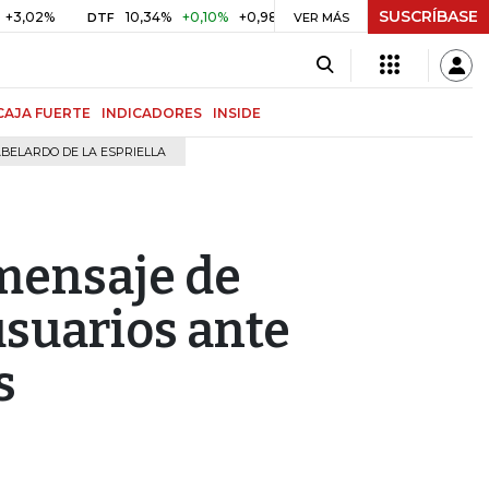
SUSCRÍBASE
10,34%
+0,10%
+0,98%
$ 416,96
+$ 0,05
+0,01%
DTF
UVR
VER MÁS
CAJA FUERTE
INDICADORES
INSIDE
BELARDO DE LA ESPRIELLA
mensaje de
usuarios ante
s