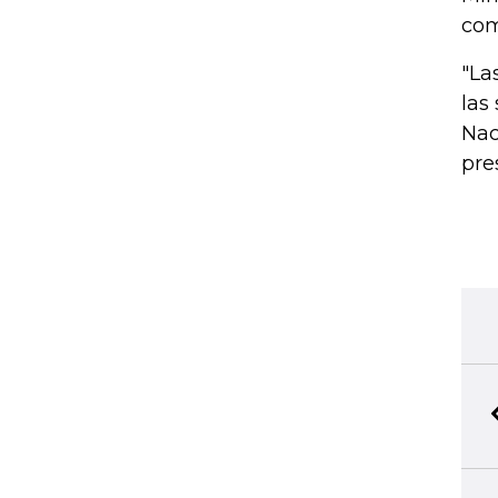
com
"La
las
Nac
pre