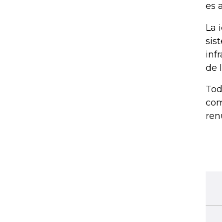
es 
La 
sis
inf
de l
Tod
com
ren