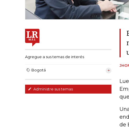
Agregue a sus temas de interés
JHON
Bogotá
Lue
Emp
Administre sus temas
que
Una
end
de 