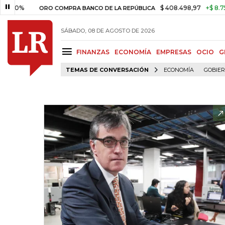
0%
$ 408.498,97
+$ 8.753,81
ORO COMPRA BANCO DE LA REPÚBLICA
SÁBADO, 08 DE AGOSTO DE 2026
FINANZAS
ECONOMÍA
EMPRESAS
OCIO
G
TEMAS DE CONVERSACIÓN
ECONOMÍA
GOBIE