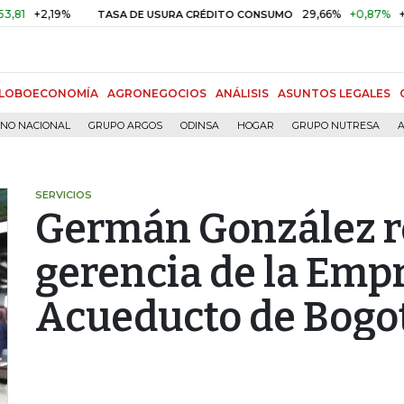
+2,19%
29,66%
+0,87%
+3,02
TASA DE USURA CRÉDITO CONSUMO
LOBOECONOMÍA
AGRONEGOCIOS
ANÁLISIS
ASUNTOS LEGALES
RNO NACIONAL
GRUPO ARGOS
ODINSA
HOGAR
GRUPO NUTRESA
A
SERVICIOS
Germán González r
gerencia de la Emp
Acueducto de Bogo