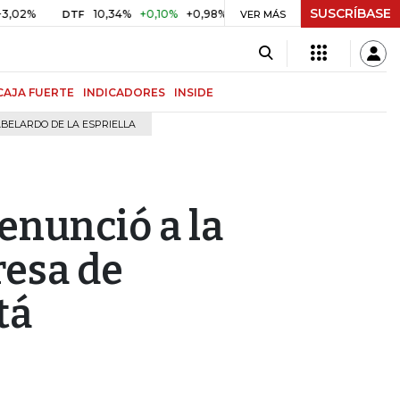
SUSCRÍBASE
%
10,34%
+0,10%
+0,98%
$ 416,96
+$ 0,05
+0,01%
DTF
UVR
VER MÁS
CAJA FUERTE
INDICADORES
INSIDE
BELARDO DE LA ESPRIELLA
enunció a la
resa de
tá