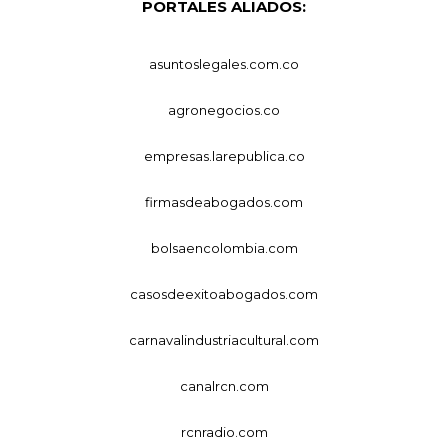
PORTALES ALIADOS:
asuntoslegales.com.co
agronegocios.co
empresas.larepublica.co
firmasdeabogados.com
bolsaencolombia.com
casosdeexitoabogados.com
carnavalindustriacultural.com
canalrcn.com
rcnradio.com