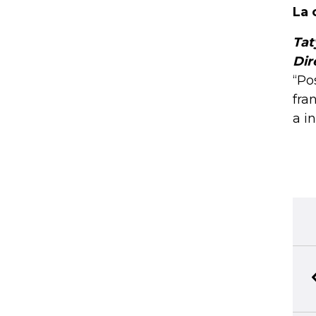
La 
Tat
Dir
“Po
fra
a i