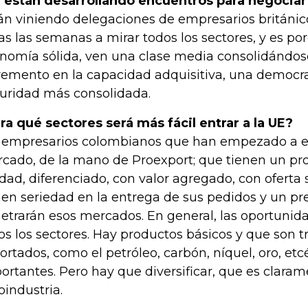
 están desarrollando encuentros para negociar
án viniendo delegaciones de empresarios británi
as las semanas a mirar todos los sectores, y es p
nomía sólida, ven una clase media consolidándos
remento en la capacidad adquisitiva, una democr
uridad más consolidada.
ra qué sectores será más fácil entrar a la UE?
 empresarios colombianos que han empezado a e
cado, de la mano de Proexport; que tienen un p
idad, diferenciado, con valor agregado, con oferta 
nen seriedad en la entrega de sus pedidos y un pr
etrarán esos mercados. En general, las oportunid
os los sectores. Hay productos básicos y que son 
ortados, como el petróleo, carbón, níquel, oro, etc
ortantes. Pero hay que diversificar, que es claram
oindustria.