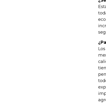
¿Se
Est
tod
eco
inc
seg
¿Pa
Los
mer
cal
tie
pen
tod
exp
imp
agr