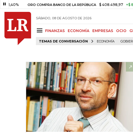
0%
$ 408.498,97
+$ 8.753,81
ORO COMPRA BANCO DE LA REPÚBLICA
SÁBADO, 08 DE AGOSTO DE 2026
FINANZAS
ECONOMÍA
EMPRESAS
OCIO
G
TEMAS DE CONVERSACIÓN
ECONOMÍA
GOBIE