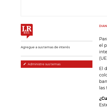
DIAN
Par
el 
Agregue a sus temas de interés
int
(UE)
Administre sus temas
El 
col
ban
las
¿Cu
Est