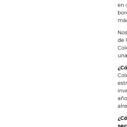
en 
bor
máq
Nos
de 
Col
una
¿Có
Col
est
inv
año
alr
¿Có
sec