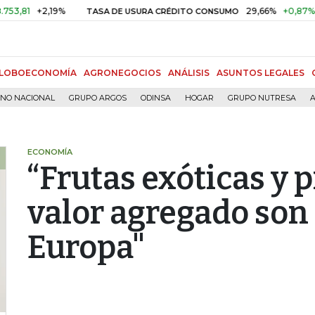
+2,19%
29,66%
+0,87%
+3,02
TASA DE USURA CRÉDITO CONSUMO
LOBOECONOMÍA
AGRONEGOCIOS
ANÁLISIS
ASUNTOS LEGALES
RNO NACIONAL
GRUPO ARGOS
ODINSA
HOGAR
GRUPO NUTRESA
A
ECONOMÍA
“Frutas exóticas y 
valor agregado son
Europa"