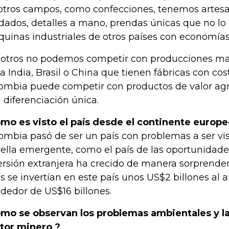
otros campos, como confecciones, tenemos artes
dados, detalles a mano, prendas únicas que no lo
uinas industriales de otros países con economía
otros no podemos competir con producciones mas
la India, Brasil o China que tienen fábricas con co
ombia puede competir con productos de valor ag
 diferenciación única.
mo es visto el país desde el continente europ
ombia pasó de ser un país con problemas a ser v
rella emergente, como el país de las oportunidades
ersión extranjera ha crecido de manera sorprende
s se invertían en este país unos US$2 billones al 
ededor de US$16 billones.
mo se observan los problemas ambientales y la
tor minero ?