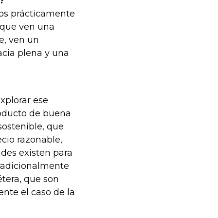
?
cos prácticamente
orque ven una
e, ven un
acia plena y una
xplorar ese
roducto de buena
sostenible, que
ecio razonable,
ades existen para
tradicionalmente
étera, que son
ente el caso de la