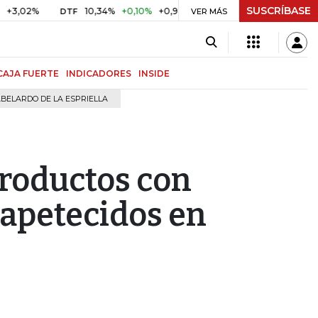
SUSCRÍBASE
%
10,34%
+0,10%
+0,98%
$ 416,96
+$ 0,05
+0,01%
DTF
UVR
VER MÁS
CAJA FUERTE
INDICADORES
INSIDE
BELARDO DE LA ESPRIELLA
productos con
 apetecidos en