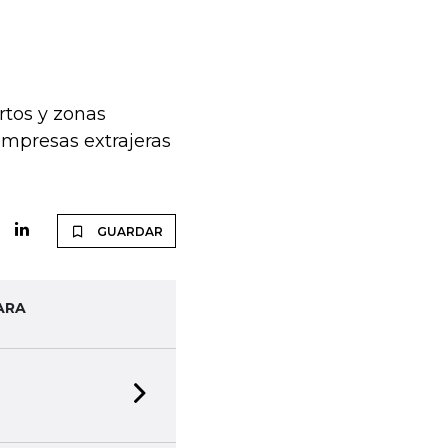
rtos y zonas
 empresas extrajeras
GUARDAR
ARA
Next slide