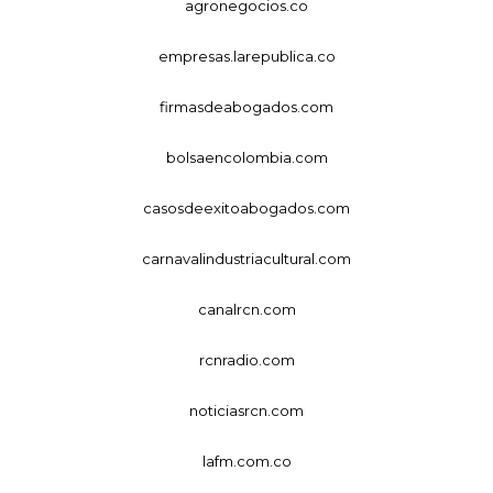
agronegocios.co
empresas.larepublica.co
firmasdeabogados.com
bolsaencolombia.com
casosdeexitoabogados.com
carnavalindustriacultural.com
canalrcn.com
rcnradio.com
noticiasrcn.com
lafm.com.co