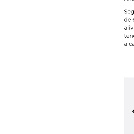
Seg
de 
ali
ten
a c