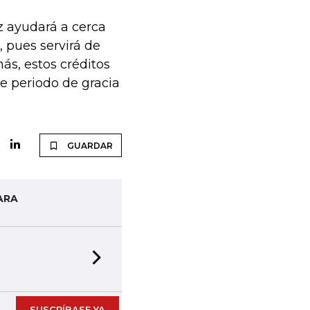
ez ayudará a cerca
, pues servirá de
ás, estos créditos
e periodo de gracia
GUARDAR
ARA
Next slide
SUSCRÍBASE YA