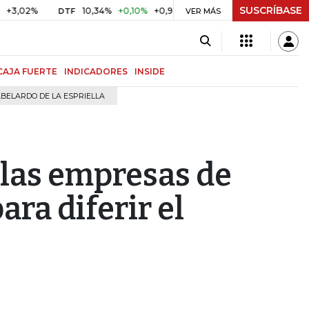
SUSCRÍBASE
%
10,34%
+0,10%
+0,98%
$ 417,01
+$ 0,05
+0,01%
DTF
UVR
VER MÁS
CAJA FUERTE
INDICADORES
INSIDE
BELARDO DE LA ESPRIELLA
 las empresas de
ara diferir el