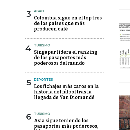
3
AGRO
Colombia sigue en el top tres
de los países que más
producen café
4
TURISMO
Singapur lidera el ranking
de los pasaportes más
poderosos del mundo
5
DEPORTES
Los fichajes más caros en la
historia del fútbol tras la
llegada de Yan Diomandé
6
TURISMO
Asia sigue teniendo los
pasaportes más poderosos,