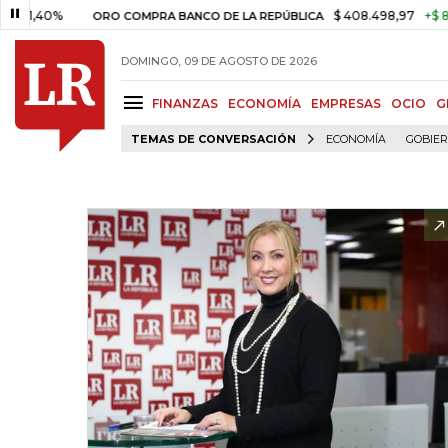
0%
$ 408.498,97
+$ 8.753,81
ORO COMPRA BANCO DE LA REPÚBLICA
DOMINGO, 09 DE AGOSTO DE 2026
FINANZAS
ECONOMÍA
EMPRESAS
OCIO
G
TEMAS DE CONVERSACIÓN
ECONOMÍA
GOBIE