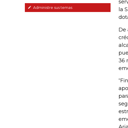
ser
Administre sus temas
la 
dot
De 
cré
alc
pue
36 
eme
“Fi
apo
par
seg
est
eme
Aria