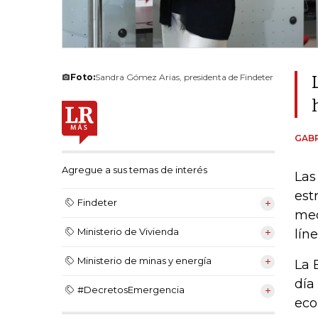
Foto:
Sandra Gómez Arias, presidenta de Findeter
GABR
Agregue a sus temas de interés
Las
est
Findeter
med
Ministerio de Vivienda
lín
Ministerio de minas y energía
La 
día
#DecretosEmergencia
eco