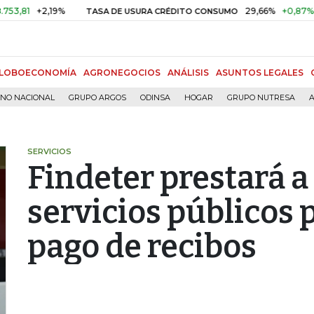
+2,19%
29,66%
+0,87%
+3,02
TASA DE USURA CRÉDITO CONSUMO
LOBOECONOMÍA
AGRONEGOCIOS
ANÁLISIS
ASUNTOS LEGALES
RNO NACIONAL
GRUPO ARGOS
ODINSA
HOGAR
GRUPO NUTRESA
A
SERVICIOS
Findeter prestará a
servicios públicos p
pago de recibos