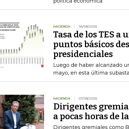
política económica
HACIENDA
06/08/2026
Tasa de los TES a 
puntos básicos des
presidenciales
Luego de haber alcanzado u
mayo, en esta última subasta
HACIENDA
07/08/2026
Dirigentes gremia
a pocas horas de l
Dirigentes gremiales como B