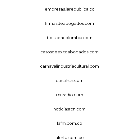
empresas.larepublica.co
firmasdeabogados.com
bolsaencolombia.com
casosdeexitoabogados.com
carnavalindustriacultural.com
canalrcn.com
rcnradio.com
noticiasrcn.com
lafm.com.co
alerta.com.co