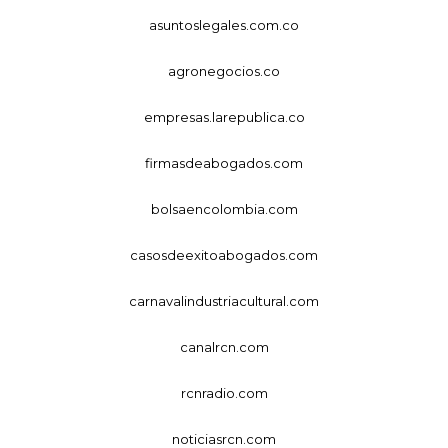
asuntoslegales.com.co
agronegocios.co
empresas.larepublica.co
firmasdeabogados.com
bolsaencolombia.com
casosdeexitoabogados.com
carnavalindustriacultural.com
canalrcn.com
rcnradio.com
noticiasrcn.com