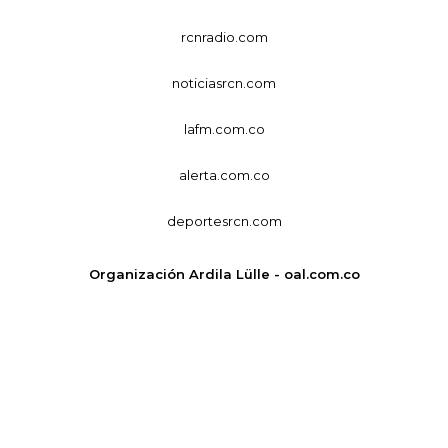
rcnradio.com
noticiasrcn.com
lafm.com.co
alerta.com.co
deportesrcn.com
Organización Ardila Lülle - oal.com.co