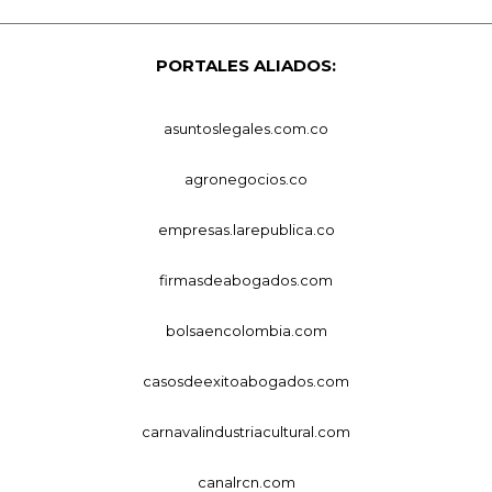
PORTALES ALIADOS:
asuntoslegales.com.co
agronegocios.co
empresas.larepublica.co
firmasdeabogados.com
bolsaencolombia.com
casosdeexitoabogados.com
carnavalindustriacultural.com
canalrcn.com