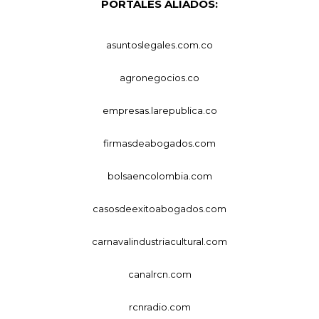
PORTALES ALIADOS:
asuntoslegales.com.co
agronegocios.co
empresas.larepublica.co
firmasdeabogados.com
bolsaencolombia.com
casosdeexitoabogados.com
carnavalindustriacultural.com
canalrcn.com
rcnradio.com