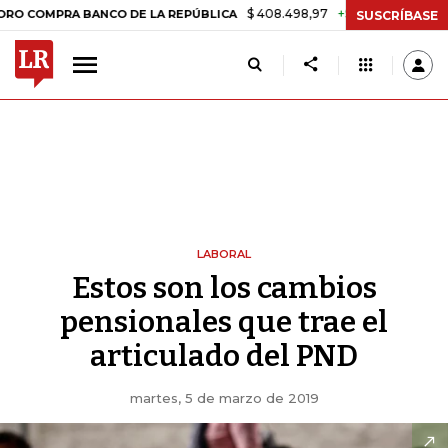
$ 408.498,97
+$ 8.753,81
+2,19%
A BANCO DE LA REPÚBLICA
TASA
SUSCRÍBASE
LABORAL
Estos son los cambios
pensionales que trae el
articulado del PND
martes, 5 de marzo de 2019