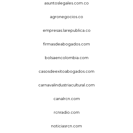
asuntoslegales.com.co
agronegocios.co
empresas.larepublica.co
firmasdeabogados.com
bolsaencolombia.com
casosdeexitoabogados.com
carnavalindustriacultural.com
canalrcn.com
rcnradio.com
noticiasrcn.com