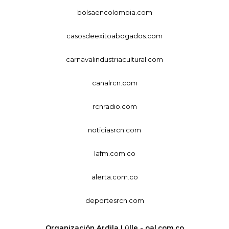
bolsaencolombia.com
casosdeexitoabogados.com
carnavalindustriacultural.com
canalrcn.com
rcnradio.com
noticiasrcn.com
lafm.com.co
alerta.com.co
deportesrcn.com
Organización Ardila Lülle - oal.com.co