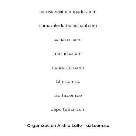
casosdeexitoabogados.com
carnavalindustriacultural.com
canalrcn.com
rcnradio.com
noticiasrcn.com
lafm.com.co
alerta.com.co
deportesrcn.com
Organización Ardila Lülle - oal.com.co