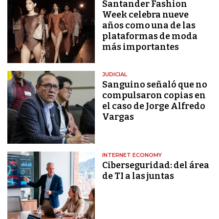
Santander Fashion
Week celebra nueve
años como una de las
plataformas de moda
más importantes
JUDICIAL
Sanguino señaló que no
compulsaron copias en
el caso de Jorge Alfredo
Vargas
INTERNET ECONOMY
Ciberseguridad: del área
de TI a las juntas