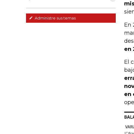
mi
sie
Administre sus temas
En 
man
des
en 
El 
baj
err
nov
en 
ope