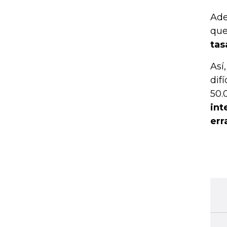
Ade
que
tas
Así
dif
50.
int
err