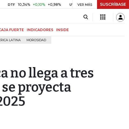
SUSCRÍBASE
10,34%
+0,10%
+0,98%
$ 416,86
+$ 0,05
+0,01%
TF
UVR
VER MÁS
BITC
CAJA FUERTE
INDICADORES
INSIDE
RICA LATINA
MOROSIDAD
 no llega a tres
y se proyecta
 2025