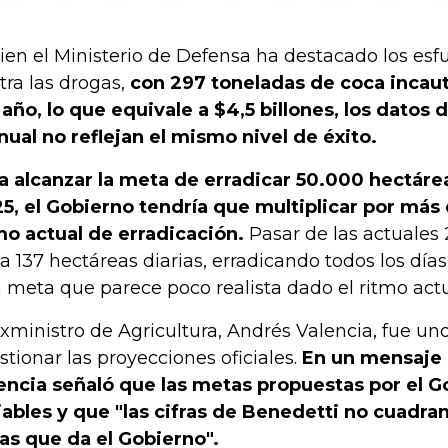
bien el Ministerio de Defensa ha destacado los esf
tra las drogas,
con 297 toneladas de coca incaut
 año, lo que equivale a $4,5 billones, los datos 
ual no reflejan el mismo nivel de éxito.
a alcanzar la meta de erradicar 50.000 hectárea
5, el Gobierno tendría que multiplicar por más 
mo actual de erradicación.
Pasar de las actuales 
 a 137 hectáreas diarias, erradicando todos los días
 meta que parece poco realista dado el ritmo actu
exministro de Agricultura, Andrés Valencia, fue un
stionar las proyecciones oficiales.
En un mensaje 
encia señaló que las metas propuestas por el G
iables y que "las cifras de Benedetti no cuadra
ras que da el Gobierno".