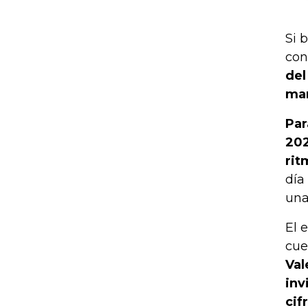
Si 
con
del
man
Par
202
rit
día
una
El 
cue
Val
inv
cif