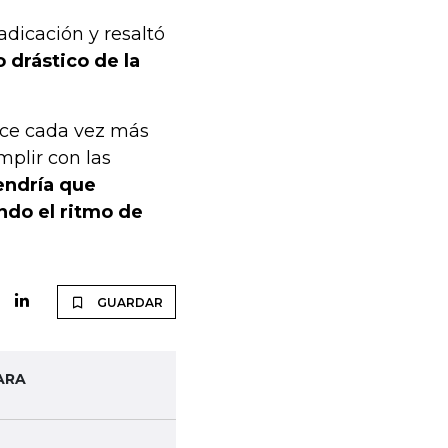
adicación y resaltó
 drástico de la
rece cada vez más
mplir con las
endría que
ndo el ritmo de
GUARDAR
ARA