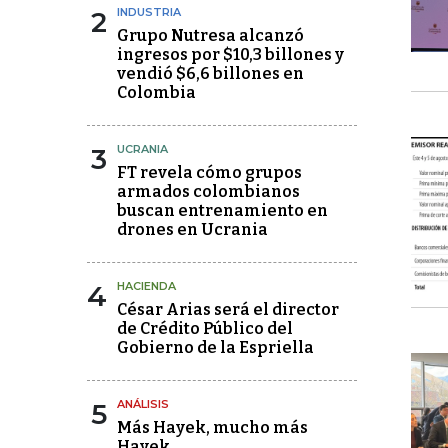
2
INDUSTRIA
Grupo Nutresa alcanzó
ingresos por $10,3 billones y
vendió $6,6 billones en
Colombia
3
UCRANIA
FT revela cómo grupos
armados colombianos
buscan entrenamiento en
drones en Ucrania
4
HACIENDA
César Arias será el director
de Crédito Público del
Gobierno de la Espriella
5
ANÁLISIS
Más Hayek, mucho más
Hayek