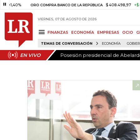
Posesión presidencial de Abelardo
EN VIVO
,40%
$ 408.498,97
+$ 8.753,8
ORO COMPRA BANCO DE LA REPÚBLICA
VIERNES, 07 DE AGOSTO DE 2026
FINANZAS
ECONOMÍA
EMPRESAS
OCIO
G
TEMAS DE CONVERSACIÓN
ECONOMÍA
GOBIE
Posesión presidencial de Abelardo
EN VIVO