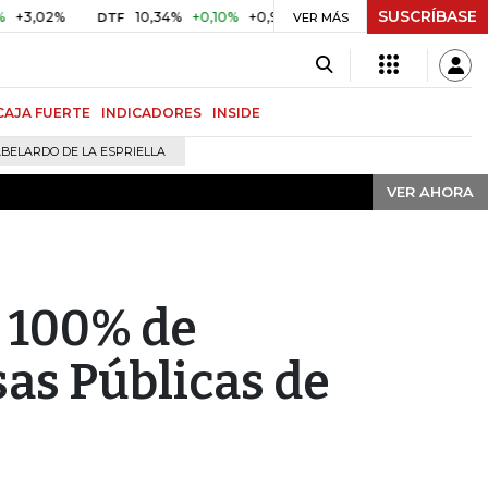
SUSCRÍBASE
VER AHORA
02%
10,34%
+0,10%
+0,98%
$ 416,91
+$ 0,05
+0,01%
DTF
UVR
VER MÁS
CAJA FUERTE
INDICADORES
INSIDE
BELARDO DE LA ESPRIELLA
VER AHORA
 100% de
as Públicas de