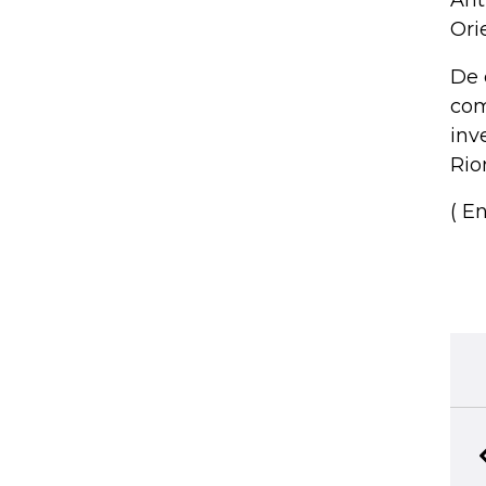
Ant
Ori
De 
com
inv
Rio
( En