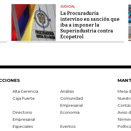
JUDICIAL
La Procuraduría
intervino en sanción que
iba a imponer la
Superindustria contra
Ecopetrol
CCIONES
MANT
Alta Gerencia
Análisis
Mesa d
Caja Fuerte
Comunidad
Nuestr
Empresarial
Contác
Directorio
Economía
Aviso 
Empresarial
Términ
Especiales
Eventos
Políti