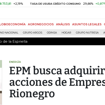
 de la Espriella
1
+2,19%
29,66%
+0,87%
+3,
TASA DE USURA CRÉDITO CONSUMO
LOBOECONOMÍA
AGRONEGOCIOS
ANÁLISIS
ASUNTOS LEGALES
RNO NACIONAL
GRUPO ARGOS
ODINSA
HOGAR
GRUPO NUTRESA
A
 de la Espriella
ENERGÍA
EPM busca adquirir
acciones de Empres
Rionegro