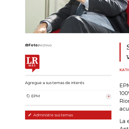
Foto:
Archivo
KATH
Agregue a sus temas de interés
EPM
100
EPM
Rio
acu
Administre sus temas
La 