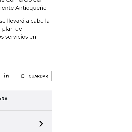
 de Comercio del
riente Antioqueño.
se llevará a cabo la
 plan de
s servicios en
GUARDAR
ARA
Next slide