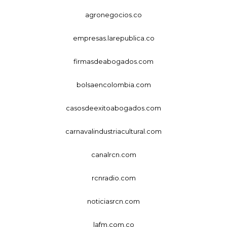
agronegocios.co
empresas.larepublica.co
firmasdeabogados.com
bolsaencolombia.com
casosdeexitoabogados.com
carnavalindustriacultural.com
canalrcn.com
rcnradio.com
noticiasrcn.com
lafm.com.co