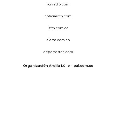
rcnradio.com
noticiasrcn.com
lafm.com.co
alerta.com.co
deportesrcn.com
Organización Ardila Lülle - oal.com.co