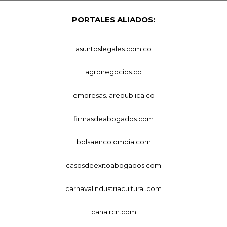
PORTALES ALIADOS:
asuntoslegales.com.co
agronegocios.co
empresas.larepublica.co
firmasdeabogados.com
bolsaencolombia.com
casosdeexitoabogados.com
carnavalindustriacultural.com
canalrcn.com