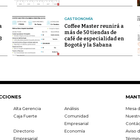
GASTRONOMÍA
a
Coffee Master reunirá a
más de 50 tiendas de
3
café de especialidad en
Bogotá y la Sabana
CCIONES
MANT
Alta Gerencia
Análisis
Mesa d
Caja Fuerte
Comunidad
Nuestr
Empresarial
Contác
Directorio
Economía
Aviso 
Empresarial
Términ