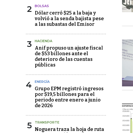
2
BOLSAS
Dólar cerró $25 a la baja y
volvió a la senda bajista pese
a las subastas del Emisor
3
HACIENDA
Anif propuso un ajuste fiscal
de $53 billones ante el
deterioro de las cuentas
públicas
4
ENERGÍA
Grupo EPM registró ingresos
por $19,5 billones para el
periodo entre enero a junio
de 2026
5
TRANSPORTE
Noguera traza la hoja de ruta