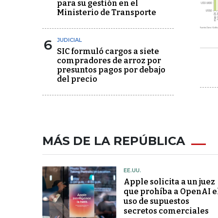
para su gestión en el
Ministerio de Transporte
6
JUDICIAL
SIC formuló cargos a siete
compradores de arroz por
presuntos pagos por debajo
del precio
MÁS DE LA REPÚBLICA
EE.UU.
Apple solicita a un juez
que prohíba a OpenAI e
uso de supuestos
secretos comerciales