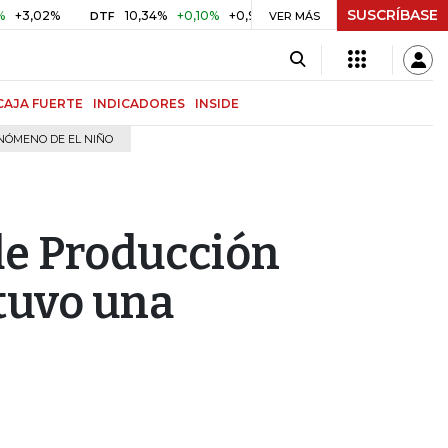
SUSCRÍBASE
02%
10,34%
+0,10%
+0,98%
$ 416,81
+$ 0,05
+0,01%
DTF
UVR
VER MÁS
CAJA FUERTE
INDICADORES
INSIDE
NÓMENO DE EL NIÑO
 de Producción
 tuvo una