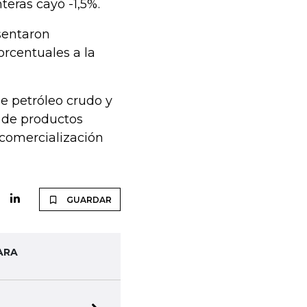
teras cayó -1,5%.
esentaron
orcentuales a la
e petróleo crudo y
n de productos
y comercialización
GUARDAR
ARA