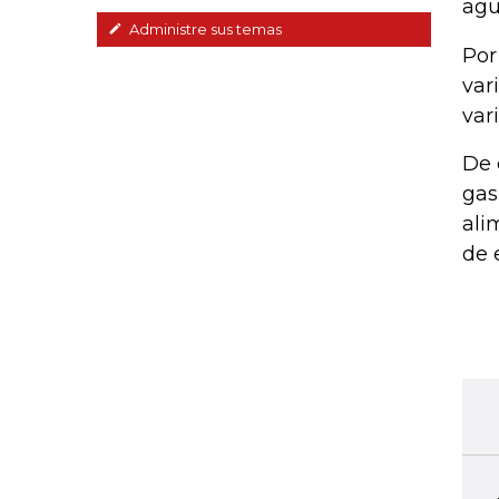
agu
Administre sus temas
Por
var
vari
De 
gas
ali
de 