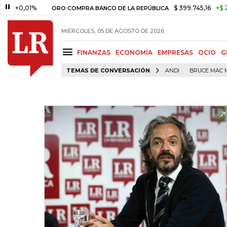
,01%
$ 399.745,16
+$ 2.295,71
ORO COMPRA BANCO DE LA REPÚBLICA
MIÉRCOLES, 05 DE AGOSTO DE 2026
FINANZAS
ECONOMÍA
EMPRESAS
OCIO
G
TEMAS DE CONVERSACIÓN
ANDI
BRUCE MAC 