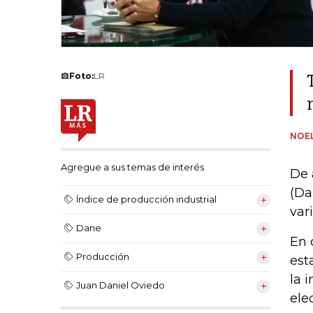
Foto:
LR
NOEL
Agregue a sus temas de interés
De 
(Da
Índice de producción industrial
var
Dane
En 
Producción
est
la 
Juan Daniel Oviedo
ele