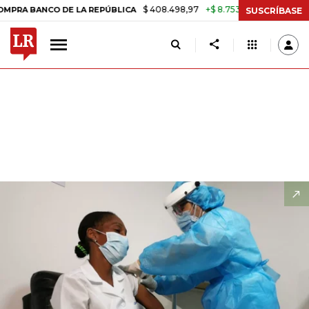
$ 408.498,97
+$ 8.753,81
+2,19%
DE LA REPÚBLICA
TASA DE USU
SUSCRÍBASE