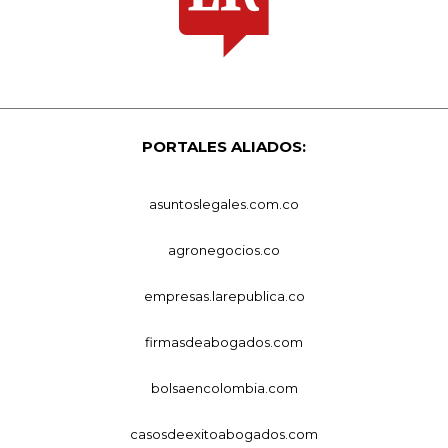
PORTALES ALIADOS:
asuntoslegales.com.co
agronegocios.co
empresas.larepublica.co
firmasdeabogados.com
bolsaencolombia.com
casosdeexitoabogados.com