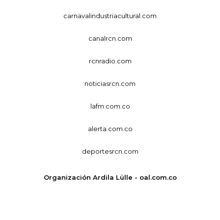
carnavalindustriacultural.com
canalrcn.com
rcnradio.com
noticiasrcn.com
lafm.com.co
alerta.com.co
deportesrcn.com
Organización Ardila Lülle - oal.com.co