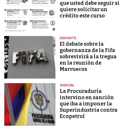
que usted debe seguir si
quiere solicitar un
crédito este curso
DEPORTE
El debate sobre la
gobernanza de la Fifa
sobrevivirá a la tregua
en la reunión de
Marruecos
JUDICIAL
La Procuraduría
intervino en sanción
que iba a imponer la
Superindustria contra
Ecopetrol