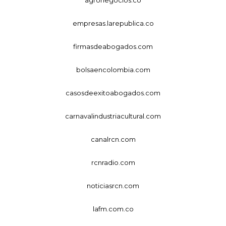
empresas.larepublica.co
firmasdeabogados.com
bolsaencolombia.com
casosdeexitoabogados.com
carnavalindustriacultural.com
canalrcn.com
rcnradio.com
noticiasrcn.com
lafm.com.co