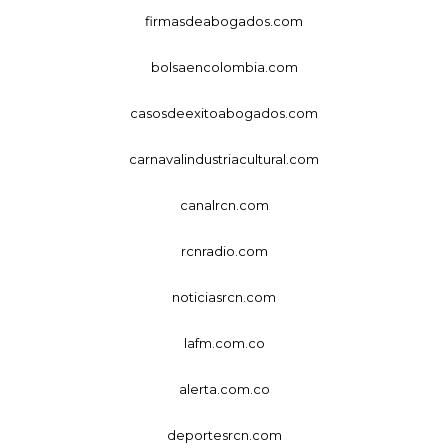
firmasdeabogados.com
bolsaencolombia.com
casosdeexitoabogados.com
carnavalindustriacultural.com
canalrcn.com
rcnradio.com
noticiasrcn.com
lafm.com.co
alerta.com.co
deportesrcn.com