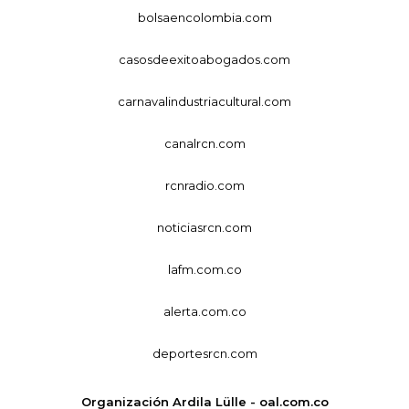
bolsaencolombia.com
casosdeexitoabogados.com
carnavalindustriacultural.com
canalrcn.com
rcnradio.com
noticiasrcn.com
lafm.com.co
alerta.com.co
deportesrcn.com
Organización Ardila Lülle - oal.com.co