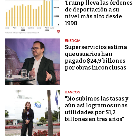
Trump lleva las órdenes
de deportación a su
nivel más alto desde
1998
ENERGÍA
Superservicios estima
que usuarios han
pagado $24,9 billones
por obras inconclusas
BANCOS
"No subimos las tasas y
aún así logramos unas
utilidades por $1,2
billones en tres años"