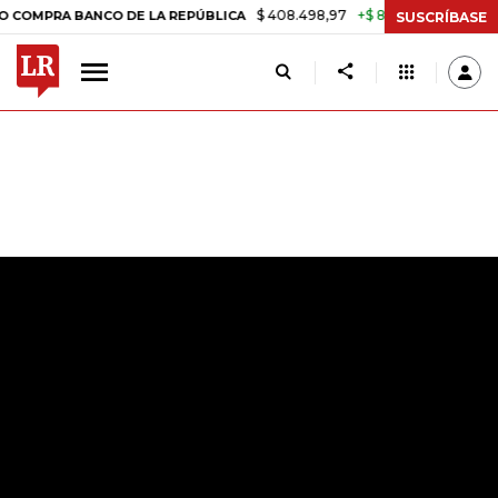
$ 408.498,97
+$ 8.753,81
+2,19%
A BANCO DE LA REPÚBLICA
TASA
SUSCRÍBASE