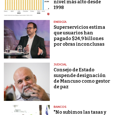
nivel más alto desde
1998
ENERGÍA
Superservicios estima
que usuarios han
pagado $24,9 billones
por obras inconclusas
JUDICIAL
Consejo de Estado
suspende designación
de Mancuso como gestor
de paz
BANCOS
"No subimos las tasas y