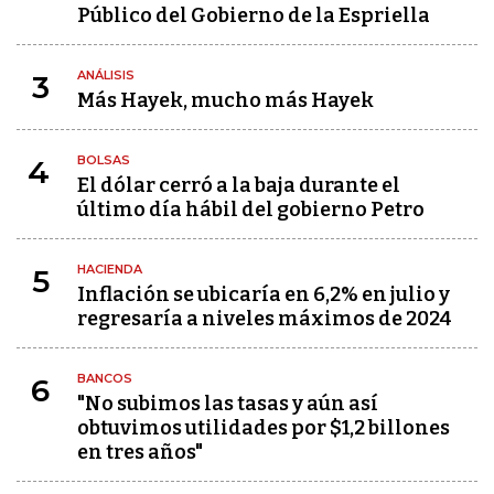
Público del Gobierno de la Espriella
ANÁLISIS
3
Más Hayek, mucho más Hayek
BOLSAS
4
El dólar cerró a la baja durante el
último día hábil del gobierno Petro
HACIENDA
5
Inflación se ubicaría en 6,2% en julio y
regresaría a niveles máximos de 2024
BANCOS
6
"No subimos las tasas y aún así
obtuvimos utilidades por $1,2 billones
en tres años"