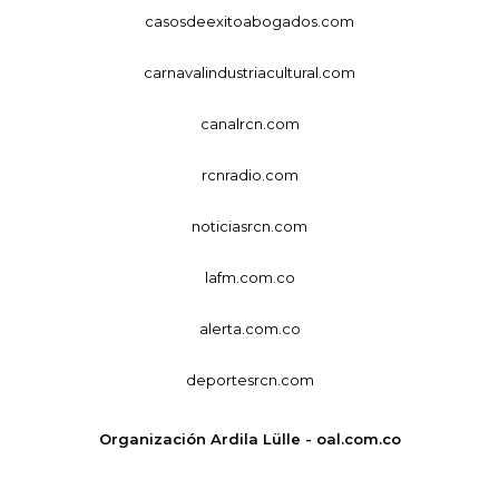
casosdeexitoabogados.com
carnavalindustriacultural.com
canalrcn.com
rcnradio.com
noticiasrcn.com
lafm.com.co
alerta.com.co
deportesrcn.com
Organización Ardila Lülle - oal.com.co