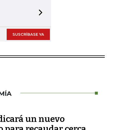
Next slide
SUSCRÍBASE YA
MÍA
adicará un nuevo
o para recaudar cerca