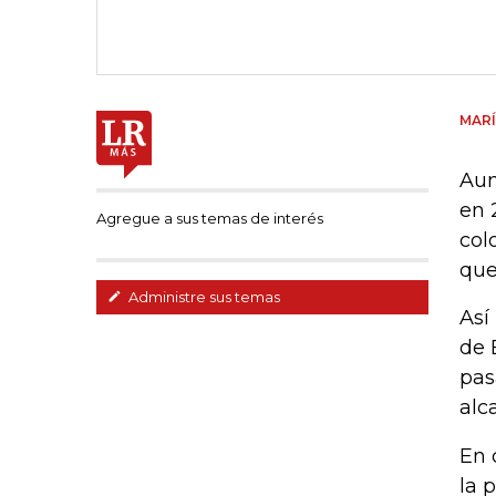
MARÍ
Aun
en 
Agregue a sus temas de interés
col
que
Administre sus temas
Así
de 
pas
alc
En 
la 