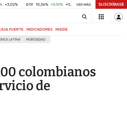
SUSCRÍBASE
02%
10,34%
+0,10%
+0,98%
$ 416,91
+$ 0,05
+0,01%
DTF
UVR
VER MÁS
CAJA FUERTE
INDICADORES
INSIDE
RICA LATINA
MOROSIDAD
 100 colombianos
rvicio de