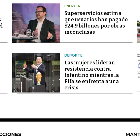
ENERGÍA
Superservicios estima
s
que usuarios han pagado
el
$24,9 billones por obras
inconclusas
DEPORTE
Las mujeres lideran
resistencia contra
Infantino mientras la
Fifa se enfrenta a una
crisis
CCIONES
MANT