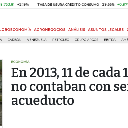
81
+2,19%
29,66%
+0,87%
+3,
TASA DE USURA CRÉDITO CONSUMO
LOBOECONOMÍA
AGRONEGOCIOS
ANÁLISIS
ASUNTOS LEGALES
ÍA
CARBÓN
VENEZUELA
PETRÓLEO
GRUPO ARGOS
EBITDA
AMÉ
ECONOMÍA
En 2013, 11 de cada
no contaban con se
acueducto