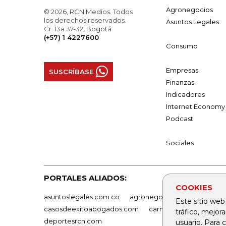
Agronegocios
© 2026, RCN Medios. Todos
los derechos reservados.
Asuntos Legales
Cr. 13a 37-32, Bogotá
(+57) 1 4227600
Consumo
Empresas
SUSCRÍBASE
Finanzas
Indicadores
Internet Economy
Podcast
Sociales
PORTALES ALIADOS:
COOKIES
asuntoslegales.com.co
agronegocios.co
empresas
Este sitio web
casosdeexitoabogados.com
carnavalindustriacultur
tráfico, mejor
deportesrcn.com
usuario. Para