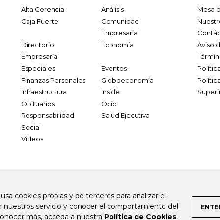
Alta Gerencia
Análisis
Mesa d
Caja Fuerte
Comunidad
Nuestr
Empresarial
Contác
Directorio
Economía
Aviso 
Empresarial
Términ
Especiales
Eventos
Políti
Finanzas Personales
Globoeconomía
Polític
Infraestructura
Inside
Superi
Obituarios
Ocio
Responsabilidad
Salud Ejecutiva
Social
Videos
.larepublica.co
firmasdeabogados.com
bolsaencolombia.com
 usa cookies propias y de terceros para analizar el
al.com
canalrcn.com
rcnradio.com
noticiasrcn.com
lafm.c
ar nuestros servicio y conocer el comportamiento del
ENTE
 conocer más, acceda a nuestra
Política de Cookies
.