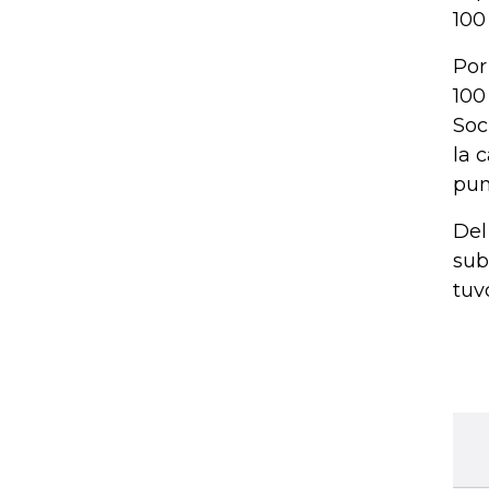
100
Por
100
Soc
la 
pun
Del
sub
tuv