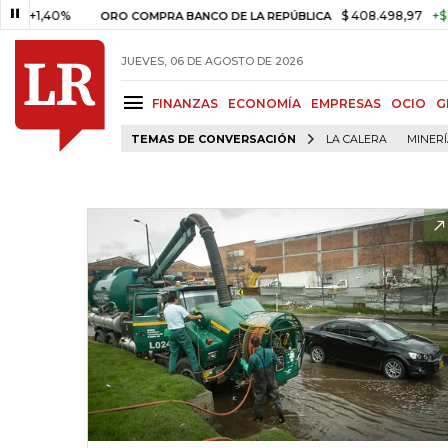
,40%
$ 408.498,97
+$ 8.753,
ORO COMPRA BANCO DE LA REPÚBLICA
JUEVES, 06 DE AGOSTO DE 2026
FINANZAS
ECONOMÍA
EMPRESAS
OCIO
G
TEMAS DE CONVERSACIÓN
LA CALERA
MINER