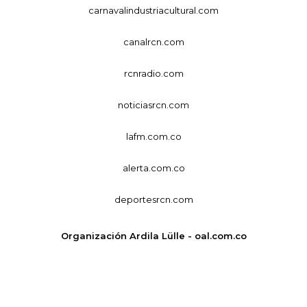
carnavalindustriacultural.com
canalrcn.com
rcnradio.com
noticiasrcn.com
lafm.com.co
alerta.com.co
deportesrcn.com
Organización Ardila Lülle - oal.com.co