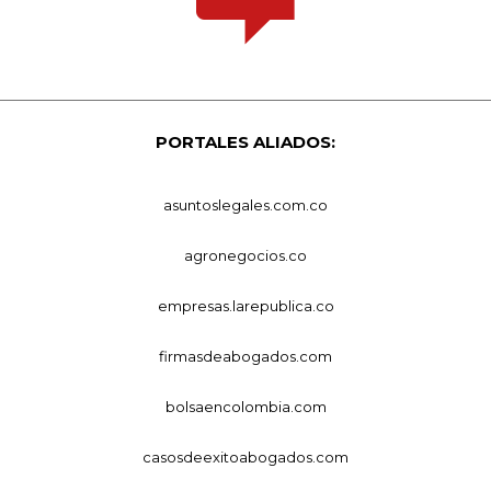
PORTALES ALIADOS:
asuntoslegales.com.co
agronegocios.co
empresas.larepublica.co
firmasdeabogados.com
bolsaencolombia.com
casosdeexitoabogados.com