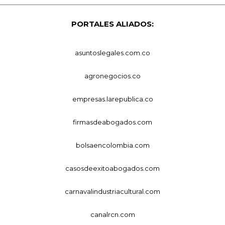
PORTALES ALIADOS:
asuntoslegales.com.co
agronegocios.co
empresas.larepublica.co
firmasdeabogados.com
bolsaencolombia.com
casosdeexitoabogados.com
carnavalindustriacultural.com
canalrcn.com