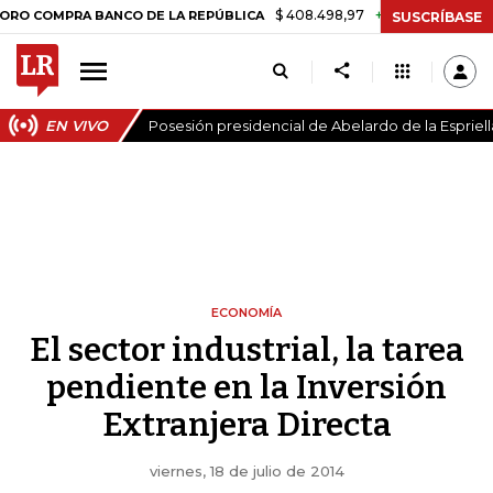
$ 408.498,97
+$ 8.753,81
+2,19%
A BANCO DE LA REPÚBLICA
TASA
SUSCRÍBASE
EN VIVO
Posesión presidencial de Abelardo de la Espriell
ECONOMÍA
El sector industrial, la tarea
pendiente en la Inversión
Extranjera Directa
viernes, 18 de julio de 2014