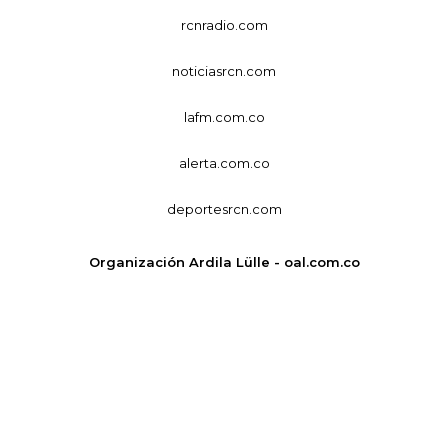
rcnradio.com
noticiasrcn.com
lafm.com.co
alerta.com.co
deportesrcn.com
Organización Ardila Lülle - oal.com.co