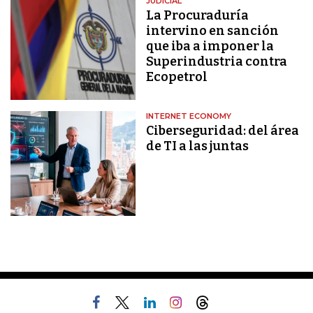
JUDICIAL
La Procuraduría
intervino en sanción
que iba a imponer la
Superindustria contra
Ecopetrol
INTERNET ECONOMY
Ciberseguridad: del área
de TI a las juntas