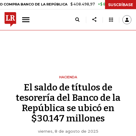
$ 408.498,97
+$ 8.753,81
+2,19%
BANCO DE LA REPÚBLICA
TASA D
SUSCRÍBASE
HACIENDA
El saldo de títulos de
tesorería del Banco de la
República se ubicó en
$30.147 millones
viernes, 8 de agosto de 2025