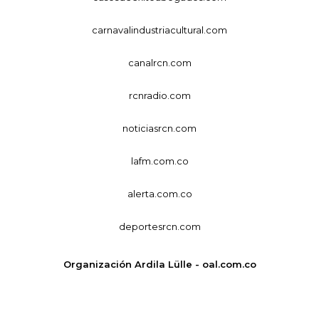
carnavalindustriacultural.com
canalrcn.com
rcnradio.com
noticiasrcn.com
lafm.com.co
alerta.com.co
deportesrcn.com
Organización Ardila Lülle - oal.com.co