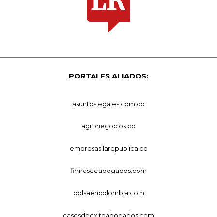
PORTALES ALIADOS:
asuntoslegales.com.co
agronegocios.co
empresas.larepublica.co
firmasdeabogados.com
bolsaencolombia.com
casosdeexitoabogados.com