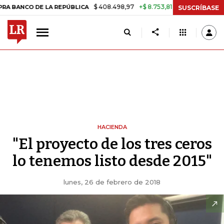
$ 408.498,97
+$ 8.753,81
+2,19%
 DE LA REPÚBLICA
TASA DE US
SUSCRÍBASE
HACIENDA
"El proyecto de los tres ceros
lo tenemos listo desde 2015"
lunes, 26 de febrero de 2018