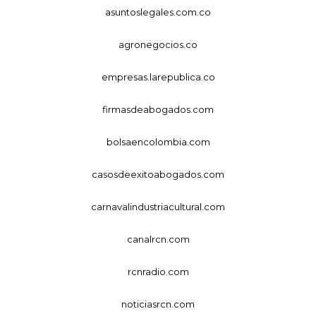
asuntoslegales.com.co
agronegocios.co
empresas.larepublica.co
firmasdeabogados.com
bolsaencolombia.com
casosdeexitoabogados.com
carnavalindustriacultural.com
canalrcn.com
rcnradio.com
noticiasrcn.com