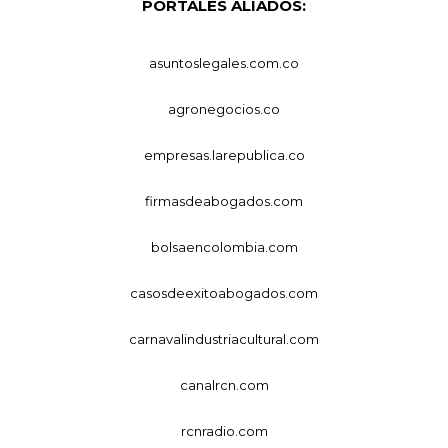
PORTALES ALIADOS:
asuntoslegales.com.co
agronegocios.co
empresas.larepublica.co
firmasdeabogados.com
bolsaencolombia.com
casosdeexitoabogados.com
carnavalindustriacultural.com
canalrcn.com
rcnradio.com