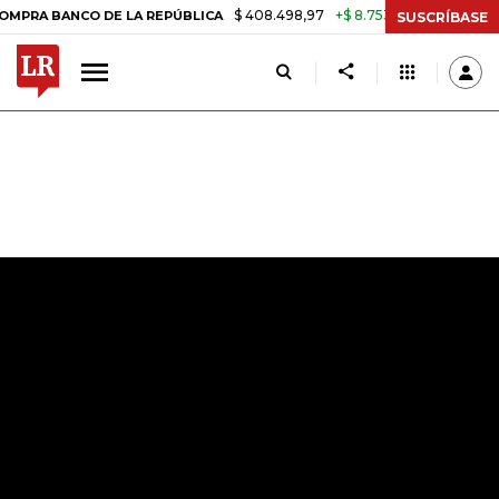
$ 408.498,97
+$ 8.753,81
+2,19%
NCO DE LA REPÚBLICA
TASA DE
SUSCRÍBASE