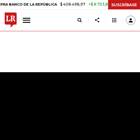
$ 408.498,97
+$ 8.753,81
+2,19%
DE LA REPÚBLICA
TASA DE USUR
SUSCRÍBASE