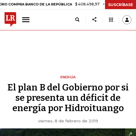
$ 408.498,97
+$ 8.753,81
+2,19%
RA BANCO DE LA REPÚBLICA
TA
SUSCRÍBASE
ENERGÍA
El plan B del Gobierno por si
se presenta un déficit de
energía por Hidroituango
viernes, 8 de febrero de 2019