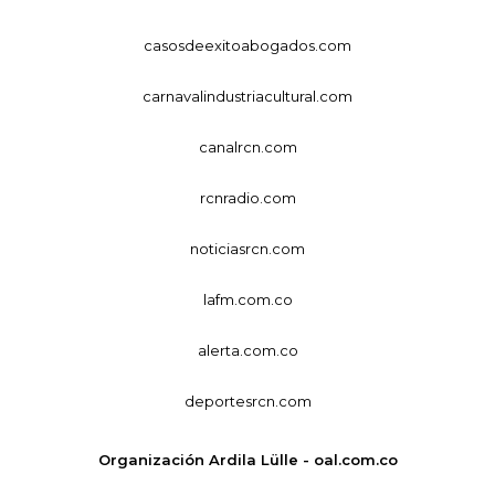
casosdeexitoabogados.com
carnavalindustriacultural.com
canalrcn.com
rcnradio.com
noticiasrcn.com
lafm.com.co
alerta.com.co
deportesrcn.com
Organización Ardila Lülle - oal.com.co