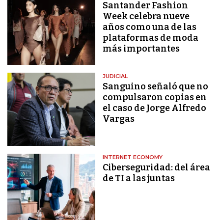
Santander Fashion
Week celebra nueve
años como una de las
plataformas de moda
más importantes
JUDICIAL
Sanguino señaló que no
compulsaron copias en
el caso de Jorge Alfredo
Vargas
INTERNET ECONOMY
Ciberseguridad: del área
de TI a las juntas