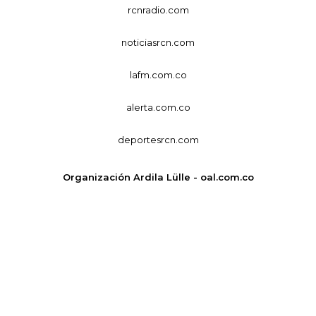
rcnradio.com
noticiasrcn.com
lafm.com.co
alerta.com.co
deportesrcn.com
Organización Ardila Lülle - oal.com.co