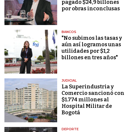
pagado $24,9 billones
por obras inconclusas
BANCOS
"No subimos las tasas y
aún así logramos unas
utilidades por $1,2
billones en tres años"
JUDICIAL
La Superindustria y
Comercio sancionó con
$1.774 millones al
Hospital Militar de
Bogotá
DEPORTE