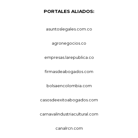
PORTALES ALIADOS:
asuntoslegales.com.co
agronegocios.co
empresas.larepublica.co
firmasdeabogados.com
bolsaencolombia.com
casosdeexitoabogados.com
carnavalindustriacultural.com
canalrcn.com