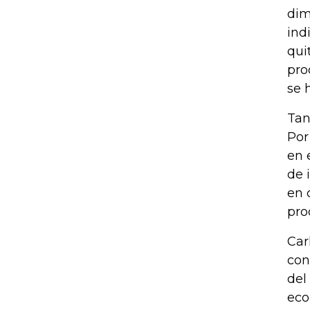
dim
ind
qui
pro
se 
Tan
Por
en 
de 
en 
pro
Car
con
del
eco