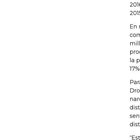
201
201
En 
com
mil
pro
la 
17%
Par
Dro
nar
dis
sen
dis
“Es