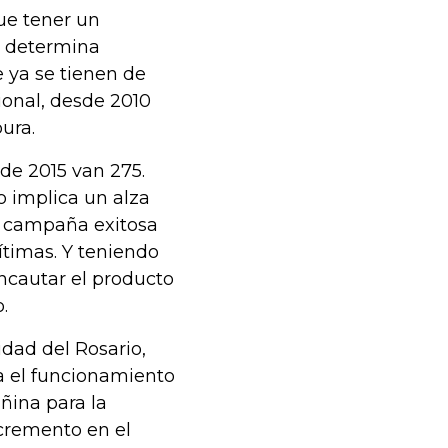
ue tener un
e determina
e ya se tienen de
onal, desde 2010
ura.
 de 2015 van 275.
o implica un alza
a campaña exitosa
ítimas. Y teniendo
ncautar el producto
.
dad del Rosario,
a el funcionamiento
añina para la
cremento en el