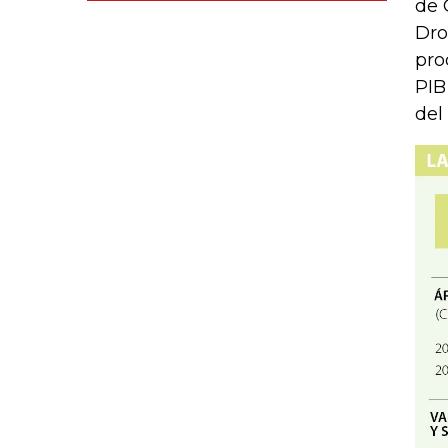
de 
Dro
pro
PIB
del