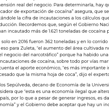
ensión real del negocio. Para determinarla, hay q
icador de exportación de cocaína” asegura, que s
tándole la cifra de incautaciones a los cálculos qu
ducción. Recordemos que, según el Gobierno Naci
han incautado más de 1.621 toneladas de cocaína p
 solo en 2016 fueron 362 toneladas y en lo corrido
 eso para Zuleta, “el aumento del área cultivada n
el negocio del narcotráfico” porque ha habido un
incautaciones de cocaína, sobre todo por vías mar
cuenta el aporte económico, “es más importante i
cesado que la misma hoja de coca”, dijo el experto
los Sepúlveda, decano de Economía de la Universi
sidera que “esta es una economía ilegal que alter
 país, por lo que a pesar de generar ingresos, es d
nomía” y el Gobierno debe aceptar que hay un in