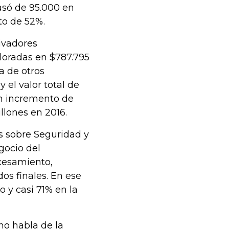
asó de 95.000 en
to de 52%.
tivadores
loradas en $787.795
a de otros
 el valor total de
un incremento de
llones en 2016.
s sobre Seguridad y
gocio del
ocesamiento,
dos finales. En ese
o y casi 71% en la
 no habla de la