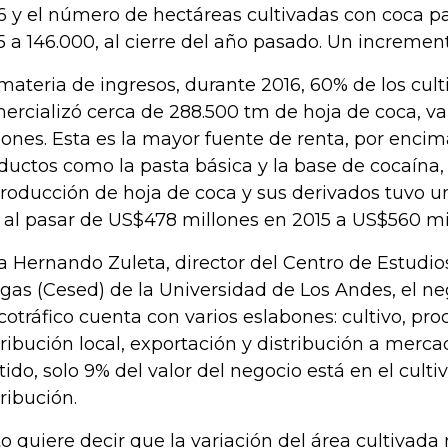
6 y el número de hectáreas cultivadas con coca p
5 a 146.000, al cierre del año pasado. Un incremen
materia de ingresos, durante 2016, 60% de los cul
ercializó cerca de 288.500 tm de hoja de coca, va
lones. Esta es la mayor fuente de renta, por encim
ductos como la pasta básica y la base de cocaína, y
producción de hoja de coca y sus derivados tuvo 
 al pasar de US$478 millones en 2015 a US$560 mi
a Hernando Zuleta, director del Centro de Estudio
gas (Cesed) de la Universidad de Los Andes, el ne
cotráfico cuenta con varios eslabones: cultivo, pr
tribución local, exportación y distribución a merca
tido, solo 9% del valor del negocio está en el cultiv
tribución.
to quiere decir que la variación del área cultivada