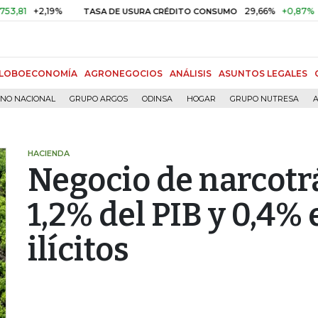
2,19%
29,66%
+0,87%
+3,02%
TASA DE USURA CRÉDITO CONSUMO
LOBOECONOMÍA
AGRONEGOCIOS
ANÁLISIS
ASUNTOS LEGALES
RNO NACIONAL
GRUPO ARGOS
ODINSA
HOGAR
GRUPO NUTRESA
A
HACIENDA
Negocio de narcotr
1,2% del PIB y 0,4% 
ilícitos