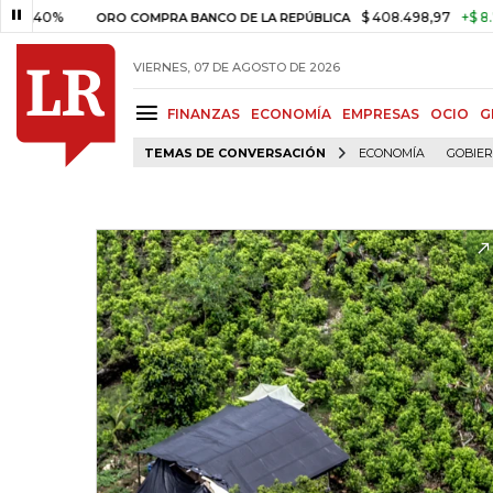
%
$ 408.498,97
+$ 8.753,81
+
ORO COMPRA BANCO DE LA REPÚBLICA
VIERNES, 07 DE AGOSTO DE 2026
FINANZAS
ECONOMÍA
EMPRESAS
OCIO
G
TEMAS DE CONVERSACIÓN
ECONOMÍA
GOBIE