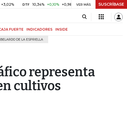
SUSCRÍBASE
10,34%
+0,10%
+0,98%
$ 416,91
+$ 0,05
+0,01%
DTF
UVR
VER MÁS
CAJA FUERTE
INDICADORES
INSIDE
BELARDO DE LA ESPRIELLA
áfico representa
en cultivos