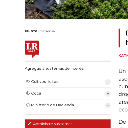
Foto:
Colprensa
KAT
Agregue a sus temas de interés
Un 
ase
Cultivos ilícitos
cum
Coca
dro
áre
Ministerio de Hacienda
eco
De 
Administre sus temas