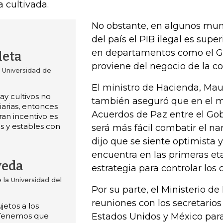
a cultivada.
No obstante, en algunos muni
del país el PIB ilegal es superi
en departamentos como el Gu
leta
proviene del negocio de la co
 Universidad de
El ministro de Hacienda, Mau
ay cultivos no
también aseguró que en el m
iarias, entonces
Acuerdos de Paz entre el Gob
gran incentivo es
s y estables con
será más fácil combatir el nar
dijo que se siente optimista y
encuentra en las primeras et
veda
estrategia para controlar los cu
la Universidad del
Por su parte, el Ministerio d
reuniones con los secretario
etos a los
 Tenemos que
Estados Unidos y México para 