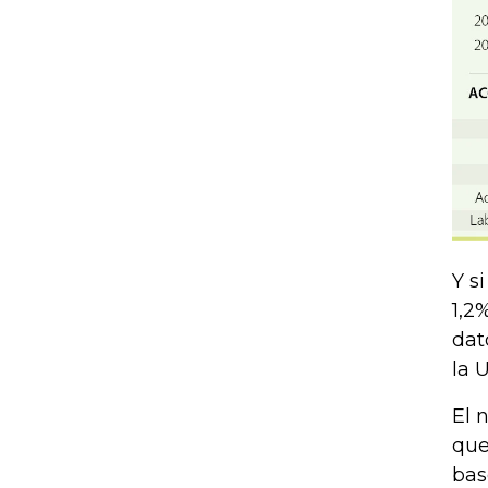
Y s
1,2
dat
la 
El 
que
bas