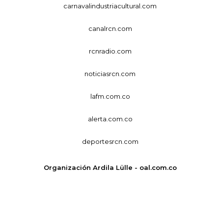
carnavalindustriacultural.com
canalrcn.com
rcnradio.com
noticiasrcn.com
lafm.com.co
alerta.com.co
deportesrcn.com
Organización Ardila Lülle - oal.com.co