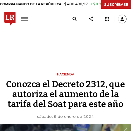
$ 408.498,97
+$ 8.753,81
+2,19%
ANCO DE LA REPÚBLICA
TASA DE
SUSCRÍBASE
HACIENDA
Conozca el Decreto 2312, que
autoriza el aumento de la
tarifa del Soat para este año
sábado, 6 de enero de 2024