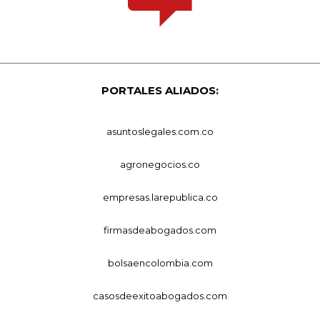
PORTALES ALIADOS:
asuntoslegales.com.co
agronegocios.co
empresas.larepublica.co
firmasdeabogados.com
bolsaencolombia.com
casosdeexitoabogados.com