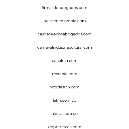
firmasdeabogados.com
bolsaencolombia.com
casosdeexitoabogados.com
carnavalindustriacultural.com
canalrcn.com
rcnradio.com
noticiasrcn.com
lafm.com.co
alerta.com.co
deportesrcn.com