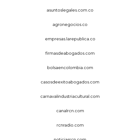
asuntoslegales.com.co
agronegocios.co
empresas.larepublica.co
firmasdeabogados.com
bolsaencolombia.com
casosdeexitoabogados.com
carnavalindustriacultural.com
canalrcn.com
rcnradio.com
noticiasrcn.com