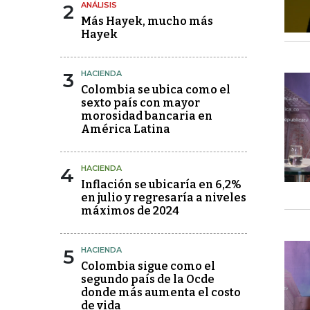
2
ANÁLISIS
Más Hayek, mucho más
Hayek
3
HACIENDA
Colombia se ubica como el
sexto país con mayor
morosidad bancaria en
América Latina
4
HACIENDA
Inflación se ubicaría en 6,2%
en julio y regresaría a niveles
máximos de 2024
5
HACIENDA
Colombia sigue como el
segundo país de la Ocde
donde más aumenta el costo
de vida