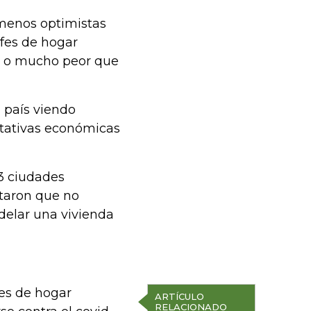
 menos optimistas
efes de hogar
or o mucho peor que
 país viendo
ctativas económicas
23 ciudades
rtaron que no
delar una vivienda
fes de hogar
ARTÍCULO
RELACIONADO