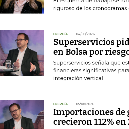
El esquema de trabajo se fu
riguroso de los cronogramas e
ENERGÍA
04/08/2026
Superservicios pid
en Bolsa por riesg
Superservicios señala que e
financieras significativas p
integración vertical
ENERGÍA
05/08/2026
Importaciones de g
crecieron 112% en 