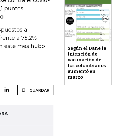
e contra el covid-
,1 puntos
zo
.
spuestos a
frente a 75,2%
en este mes hubo
Según el Dane la
intención de
vacunación de
los colombianos
aumentó en
marzo
GUARDAR
ARA