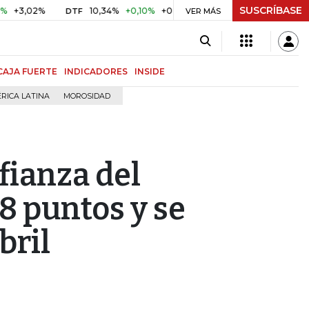
SUSCRÍBASE
2%
10,34%
+0,10%
+0,98%
$ 416,86
+$ 0,05
+0,01%
DTF
UVR
VER MÁS
CAJA FUERTE
INDICADORES
INSIDE
RICA LATINA
MOROSIDAD
fianza del
8 puntos y se
bril