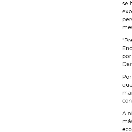
se 
exp
per
mes
"Pr
Enc
por
Dan
Por
que
mar
con
A n
más
eco