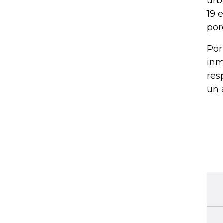
urb
19 
por
Por
inm
res
un 