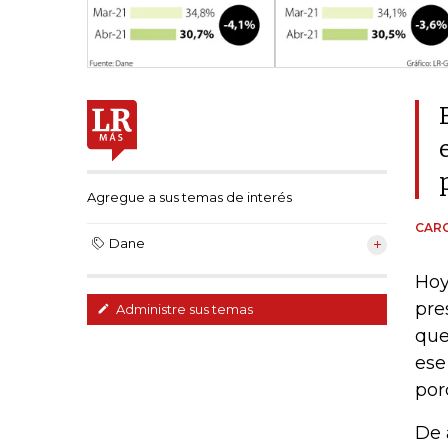
Agregue a sus temas de interés
CARO
Dane
Hoy
pre
Administre sus temas
que
ese
por
De 