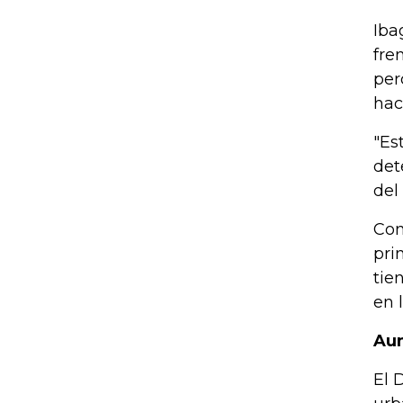
Iba
fre
per
hac
"Es
det
del
Con
pri
tie
en 
Aum
El 