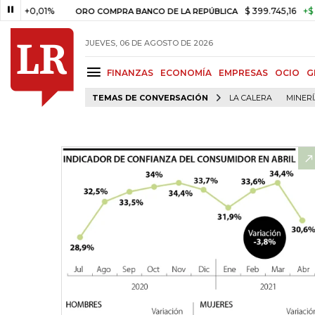
,01%
$ 399.745,16
+$ 2.295,71
ORO COMPRA BANCO DE LA REPÚBLICA
JUEVES, 06 DE AGOSTO DE 2026
FINANZAS
ECONOMÍA
EMPRESAS
OCIO
G
TEMAS DE CONVERSACIÓN
LA CALERA
MINER