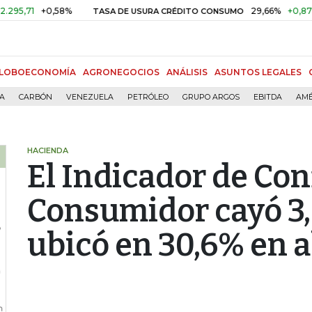
+0,58%
29,66%
+0,87%
+3,0
TASA DE USURA CRÉDITO CONSUMO
LOBOECONOMÍA
AGRONEGOCIOS
ANÁLISIS
ASUNTOS LEGALES
ÍA
CARBÓN
VENEZUELA
PETRÓLEO
GRUPO ARGOS
EBITDA
AMÉ
HACIENDA
El Indicador de Con
Consumidor cayó 3,
ubicó en 30,6% en a