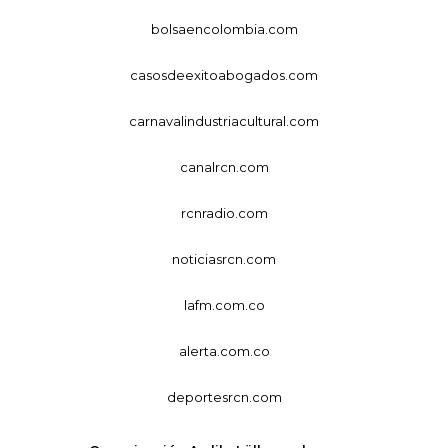
bolsaencolombia.com
casosdeexitoabogados.com
carnavalindustriacultural.com
canalrcn.com
rcnradio.com
noticiasrcn.com
lafm.com.co
alerta.com.co
deportesrcn.com