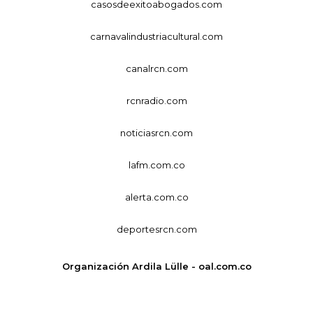
casosdeexitoabogados.com
carnavalindustriacultural.com
canalrcn.com
rcnradio.com
noticiasrcn.com
lafm.com.co
alerta.com.co
deportesrcn.com
Organización Ardila Lülle - oal.com.co