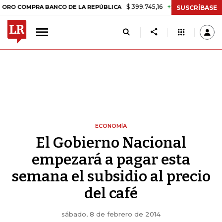
$ 399.745,16
+$ 2.295,71
+0,58%
MPRA BANCO DE LA REPÚBLICA
T
SUSCRÍBASE
ECONOMÍA
El Gobierno Nacional
empezará a pagar esta
semana el subsidio al precio
del café
sábado, 8 de febrero de 2014