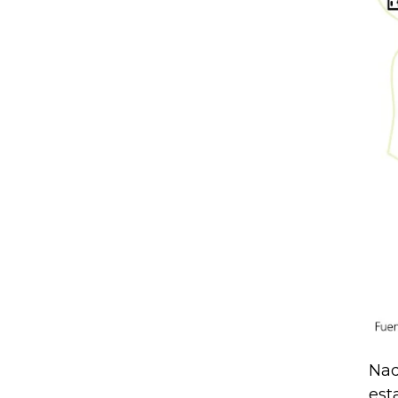
Nad
est