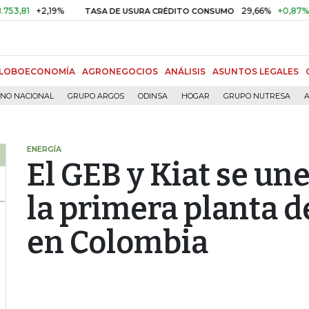
+2,19%
29,66%
+0,87%
+3,02%
TASA DE USURA CRÉDITO CONSUMO
LOBOECONOMÍA
AGRONEGOCIOS
ANÁLISIS
ASUNTOS LEGALES
RNO NACIONAL
GRUPO ARGOS
ODINSA
HOGAR
GRUPO NUTRESA
A
ENERGÍA
El GEB y Kiat se un
la primera planta d
en Colombia