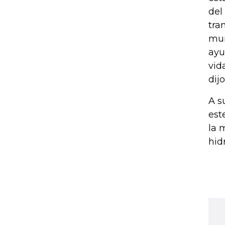
del
tra
mun
ayu
vid
dijo
A s
est
la 
hid