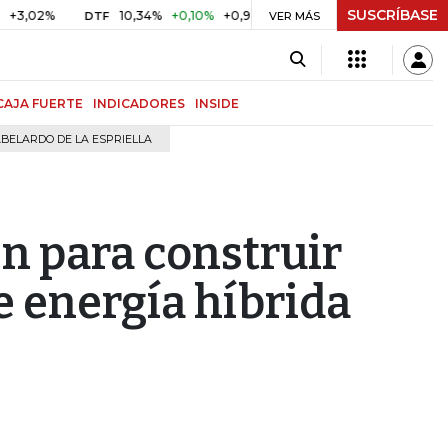
SUSCRÍBASE
10,34%
+0,10%
+0,98%
$ 416,96
+$ 0,05
+0,01%
DTF
UVR
VER MÁS
CAJA FUERTE
INDICADORES
INSIDE
BELARDO DE LA ESPRIELLA
en para construir
e energía híbrida