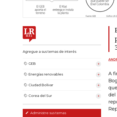
Agregue a sus temas de interés
AND
GEB
A f
Energías renovables
Bog
Ciudad Bolívar
que
del
Corea del Sur
rep
Rep
Administre sus temas