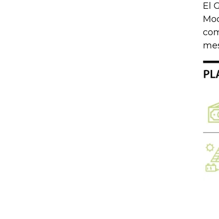
El 
Moc
com
mes